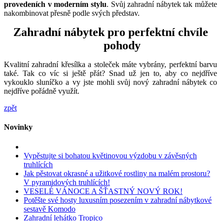
provedeních v moderním stylu
. Svůj zahradní nábytek tak můžete
nakombinovat přesně podle svých představ.
Zahradní nábytek pro perfektní chvíle
pohody
Kvalitní zahradní křesílka a stoleček máte vybrány, perfektní barvu
také. Tak co víc si ještě přát? Snad už jen to, aby co nejdříve
vykouklo sluníčko a vy jste mohli svůj nový zahradní nábytek co
nejdříve pořádně využít.
zpět
Novinky
Vypěstujte si bohatou květinovou výzdobu v závěsných
truhlících
Jak pěstovat okrasné a užitkové rostliny na malém prostoru?
V pyramidových truhlících!
VESELÉ VÁNOCE A ŠŤASTNÝ NOVÝ ROK!
Potěšte své hosty luxusním posezením v zahradní nábytkové
sestavě Komodo
Zahradní lehátko Tropico