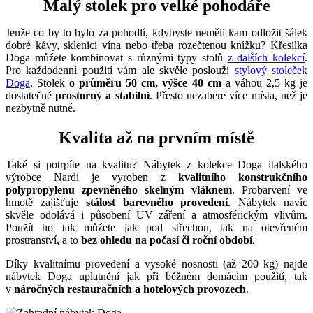
Malý stolek pro velké pohodáře
Jenže co by to bylo za pohodlí, kdybyste neměli kam odložit šálek
dobré kávy, sklenici vína nebo třeba rozečtenou knížku? Křesílka
Doga můžete kombinovat s různými typy stolů
z dalších kolekcí
.
Pro každodenní použití vám ale skvěle poslouží
stylový stoleček
Doga
. Stolek
o průměru 50 cm, výšce 40 cm
a váhou 2,5 kg je
dostatečně
prostorný a stabilní
. Přesto nezabere více místa, než je
nezbytně nutné.
Kvalita až na prvním místě
Také si potrpíte na kvalitu? Nábytek z kolekce Doga italského
výrobce Nardi je vyroben z
kvalitního konstrukčního
polypropylenu zpevněného skelným vláknem
. Probarvení ve
hmotě zajišťuje
stálost barevného provedení
. Nábytek navíc
skvěle odolává i působení UV záření a atmosférickým vlivům.
Použít ho tak můžete jak pod střechou, tak na otevřeném
prostranství, a to
bez ohledu na počasí či roční období
.
Díky kvalitnímu provedení a vysoké nosnosti (až 200 kg) najde
nábytek Doga uplatnění jak při běžném domácím použití, tak
v
náročných restauračních a hotelových provozech
.