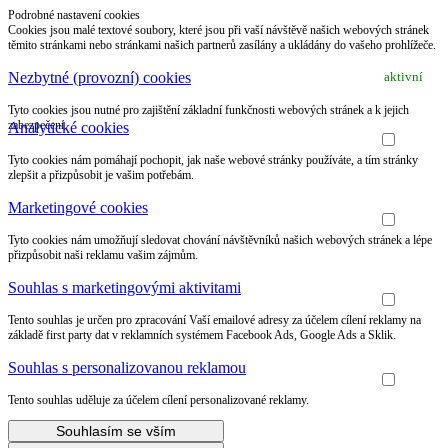
Podrobné nastavení cookies
Cookies jsou malé textové soubory, které jsou při vaší návštěvě našich webových stránek
těmito stránkami nebo stránkami našich partnerů zasílány a ukládány do vašeho prohlížeče.
Nezbytné (provozní) cookies
aktivní
Tyto cookies jsou nutné pro zajištění základní funkčnosti webových stránek a k jejich
zabezpečení.
Analytické cookies
Tyto cookies nám pomáhají pochopit, jak naše webové stránky používáte, a tím stránky
zlepšit a přizpůsobit je vašim potřebám.
Marketingové cookies
Tyto cookies nám umožňují sledovat chování návštěvníků našich webových stránek a lépe
přizpůsobit naši reklamu vašim zájmům.
Souhlas s marketingovými aktivitami
Tento souhlas je určen pro zpracování Vaší emailové adresy za účelem cílení reklamy na
základě first party dat v reklamních systémem Facebook Ads, Google Ads a Sklik.
Souhlas s personalizovanou reklamou
Tento souhlas uděluje za účelem cílení personalizované reklamy.
Souhlasím se vším