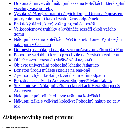
Dokonalá univerzální nákupní taška na kolečkách, která splní
všechny vaše potřeby
Vysokozátěžový zahradní nábytek Doga: Dokonalé posezení
pro rychlou ranní kávu i zasloužený odpočinek
Praktický dárek, který vaše (pra)rodiče potěší
Velkoobjemové truhlíky a květináče rozzáří okolí vašeho
domu
Nákupní taška na kolečkách WeGo aneb Konec Pyrrhovým
nákupům v Čechách
Do města, na nákup i na pláž s volnočasovou taškou Go Fun
Pohodlné variabilní křeslo pro chvíle na čerstvém vzduchu
Oblečte svou terasu do slušivé záplavy květin
Objevte univerzální pohodlné lehátko Atlantico
Bohatou úrodu můžete sklidit i na balkóně
7 jednoduchých kroků, jak začít s tříděním odpadu
Pojízdná taška Senta Andersen Shopper® Manufaktur.
Seznamte se : Nákupní taška na kolečkách Hera Shopper®
Andersen
Nakupujte pohodlně: objevte tašku na kolečkách
Nákupní taška s velkými kolečky: Pohodlný nákup po celý
rok
Získejte
novinky
mezi prvními