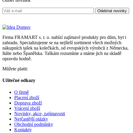
Odběr novinek
Firma FRAMART s. r. o. nabízí zajímavé produkty pro dům, byt i
zahradu. Specializujeme se na nejširší sortiment všech možných
nákupních tašek na kolečkách, od evropských výrobců z Německa,
Itálie nebo Španělska. Taškám rozumíme a máme jich na skladě
opravdu hodně.
Můžete platit:
Užitečné odkazy
O firmě
Placení zboží
Doprava zboží
Vrácení zboží
Novinky, akce, zajímavosti
Nejčastější otázky
Obchodní podmínky
Kontakty