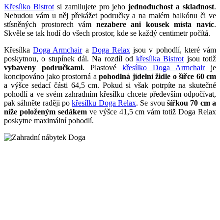
Křesílko Bistrot
si zamilujete pro jeho
jednoduchost a skladnost
.
Nebudou vám u něj překážet područky a na malém balkónu či ve
stísněných prostorech vám
nezabere ani kousek místa navíc
.
Skvěle se tak hodí do všech prostor, kde se každý centimetr počítá.
Křesílka
Doga Armchair
a
Doga Relax
jsou v pohodlí, které vám
poskytnou, o stupínek dál. Na rozdíl od
křesílka Bistrot
jsou totiž
vybaveny područkami
. Plastové
křesílko Doga Armchair
je
koncipováno jako prostorná a
pohodlná jídelní židle o šířce 60 cm
a výšce sedací části 64,5 cm. Pokud si však potrpíte na skutečné
pohodlí a ve svém zahradním křesílku chcete především odpočívat,
pak sáhněte raději po
křesílku Doga Relax
. Se svou
šířkou 70 cm a
níže položeným sedákem
ve výšce 41,5 cm vám totiž Doga Relax
poskytne maximální pohodlí.