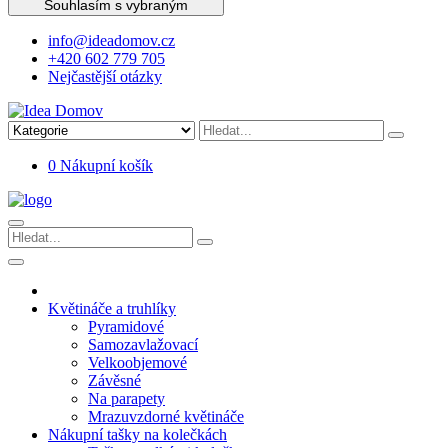
Souhlasím s vybraným
info@ideadomov.cz
+420 602 779 705
Nejčastější otázky
0
Nákupní košík
Květináče a truhlíky
Pyramidové
Samozavlažovací
Velkoobjemové
Závěsné
Na parapety
Mrazuvzdorné květináče
Nákupní tašky na kolečkách