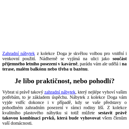
Zahradní nábytek
z kolekce Doga je skvělou volbou pro vnitřní i
venkovní použití. Nádherně se vyjímá na ulici jako
součást
příjemného letního posezení v kavárně
, parádu vám ale udělá i
na
terase, malém balkónu nebo třeba u bazénu
.
Je libo praktičnost, nebo pohodlí?
Vybrat si právě takový
zahradní nábytek
, který nejlépe vyhoví vašim
potřebám, to je základem úspěchu. Nábytek z kolekce Doga vám
vyjde vstříc dokonce i v případě, kdy se vaše představy o
pohodlném zahradním posezení v rámci rodiny liší. Z kolekce
kvalitního plastového nábytku si totiž můžete
sestavit právě
takovou kombinaci prvků, která bude vyhovovat
všem členům
vaší domácnosti.