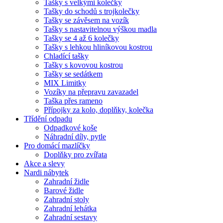
Tašky s velkými kolečky
Tašky do schodů s trojkolečky
Tašky se závěsem na vozík
Tašky s nastavitelnou výškou madla
Tašky se 4 až 6 kolečky
Tašky s lehkou hliníkovou kostrou
Chladící tašky
Tašky s kovovou kostrou
Tašky se sedátkem
MIX Limitky
Vozíky na přepravu zavazadel
Taška přes rameno
Přípojky za kolo, doplňky, kolečka
Třídění odpadu
Odpadkové koše
Náhradní díly, pytle
Pro domácí mazlíčky
Doplňky pro zvířata
Akce a slevy
Nardi nábytek
Zahradní židle
Barové židle
Zahradní stoly
Zahradní lehátka
Zahradní sestavy