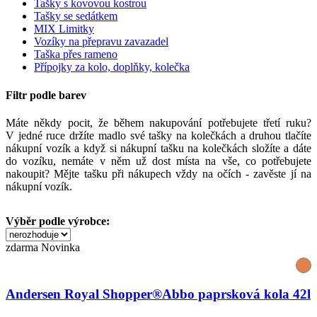
Tašky s kovovou kostrou
Tašky se sedátkem
MIX Limitky
Vozíky na přepravu zavazadel
Taška přes rameno
Přípojky za kolo, doplňky, kolečka
Filtr podle barev
Máte někdy pocit, že během nakupování potřebujete třetí ruku?
V jedné ruce držíte madlo své tašky na kolečkách a druhou tlačíte
nákupní vozík a když si nákupní tašku na kolečkách složíte a dáte
do vozíku, nemáte v něm už dost místa na vše, co potřebujete
nakoupit? Mějte tašku při nákupech vždy na očích - zavěste jí na
nákupní vozík.
Výběr podle výrobce:
zdarma
Novinka
Andersen Royal Shopper®Abbo paprsková kola 42l