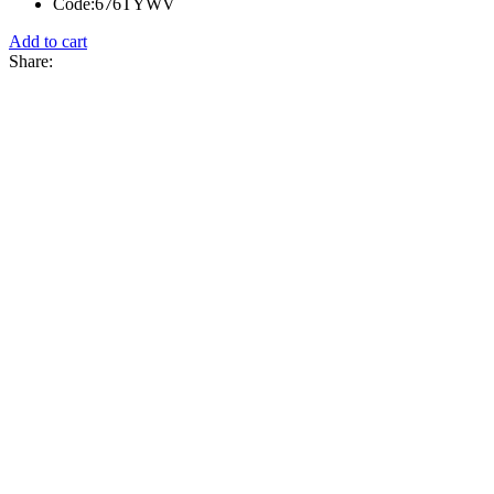
Code:
676TYWV
Add to cart
Share: