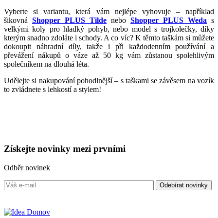
Vyberte si variantu, která vám nejlépe vyhovuje – například
šikovná
Shopper PLUS Tilde
nebo
Shopper PLUS Weda
s
velkými koly pro hladký pohyb, nebo model s trojkolečky, díky
kterým snadno zdoláte i schody. A co víc? K těmto taškám si můžete
dokoupit náhradní díly, takže i při každodenním používání a
převážení nákupů o váze až 50 kg vám zůstanou spolehlivým
společníkem na dlouhá léta.
Udělejte si nakupování pohodlnější – s taškami se závěsem na vozík
to zvládnete s lehkostí a stylem!
Získejte
novinky
mezi prvními
Odběr novinek