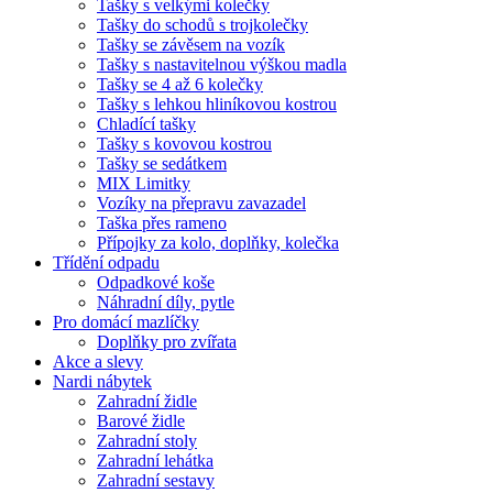
Tašky s velkými kolečky
Tašky do schodů s trojkolečky
Tašky se závěsem na vozík
Tašky s nastavitelnou výškou madla
Tašky se 4 až 6 kolečky
Tašky s lehkou hliníkovou kostrou
Chladící tašky
Tašky s kovovou kostrou
Tašky se sedátkem
MIX Limitky
Vozíky na přepravu zavazadel
Taška přes rameno
Přípojky za kolo, doplňky, kolečka
Třídění odpadu
Odpadkové koše
Náhradní díly, pytle
Pro domácí mazlíčky
Doplňky pro zvířata
Akce a slevy
Nardi nábytek
Zahradní židle
Barové židle
Zahradní stoly
Zahradní lehátka
Zahradní sestavy