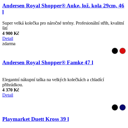
Andersen Royal Shopper® Auke, lož. kola 29cm, 46
l
Super velká kolečka pro náročné terény. Profesionální střih, kvalitní
šití
4 900 Kč
Detail
zdarma
Andersen Royal Shopper® Famke 47 l
Elegantní nákupní taška na velkých kolečkách a chladící
přihrádkou.
4 370 Kč
Detail
Playmarket Duett Kross 39 l