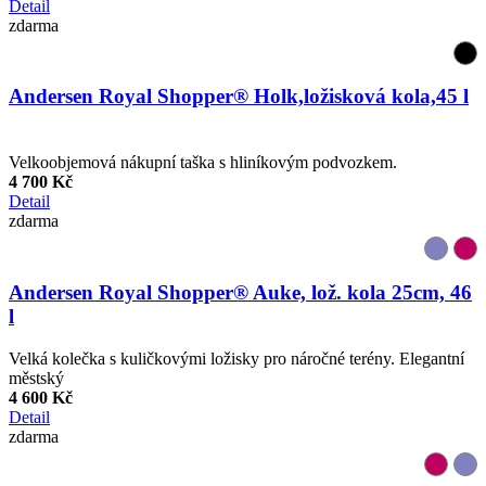
Detail
zdarma
Andersen Royal Shopper® Holk,ložisková kola,45 l
Velkoobjemová nákupní taška s hliníkovým podvozkem.
4 700 Kč
Detail
zdarma
Andersen Royal Shopper® Auke, lož. kola 25cm, 46
l
Velká kolečka s kuličkovými ložisky pro náročné terény. Elegantní
městský
4 600 Kč
Detail
zdarma