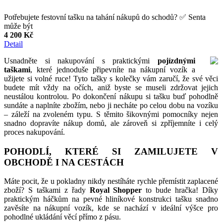
Potřebujete festovní tašku na tahání nákupů do schodů? ✅ Senta
může být
4 200 Kč
Detail
Usnadněte si nakupování s praktickými
pojízdnými
taškami
, které jednoduše připevníte na nákupní vozík a
užijete si volné ruce! Tyto tašky s kolečky vám zaručí, že své věci
budete mít vždy na očích, aniž byste se museli zdržovat jejich
neustálou kontrolou. Po dokončení nákupu si tašku buď pohodlně
sundáte a naplníte zbožím, nebo ji necháte po celou dobu na vozíku
– záleží na zvoleném typu. S těmito šikovnými pomocníky nejen
snadno dopravíte nákup domů, ale zároveň si zpříjemníte i celý
proces nakupování.
POHODLÍ, KTERÉ SI ZAMILUJETE V
OBCHODĚ I NA CESTÁCH
Máte pocit, že u pokladny nikdy nestíháte rychle přemístit zaplacené
zboží? S taškami z řady
Royal Shopper
to bude hračka! Díky
praktickým háčkům na pevné hliníkové konstrukci tašku snadno
zavěsíte na nákupní vozík, kde se nachází v ideální výšce pro
pohodlné ukládání věcí přímo z pásu.