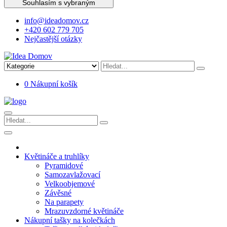
Souhlasím s vybraným
info@ideadomov.cz
+420 602 779 705
Nejčastější otázky
0
Nákupní košík
Květináče a truhlíky
Pyramidové
Samozavlažovací
Velkoobjemové
Závěsné
Na parapety
Mrazuvzdorné květináče
Nákupní tašky na kolečkách