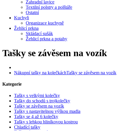
Zahradní lavice
Textilní polstry a polštáře
Ostatní
Kuchyň
Organizace kuchyně
Žehlicí prkna
Skládací sušák
Žehlicí prkna a potahy
Tašky se závěsem na vozík
Nákupní tašky na kolečkách
Tašky se závěsem na vozík
Kategorie
Tašky s velkými kolečky
Tašky do schodů s trojkolečky
Tašky se závěsem na vozík
Tašky s nastavitelnou výškou madla
Tašky se 4 až 6 kolečky
Tašky s lehkou hliníkovou kostrou
Chladící tašky