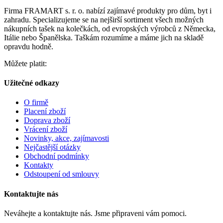
Firma FRAMART s. r. o. nabízí zajímavé produkty pro dům, byt i
zahradu. Specializujeme se na nejširší sortiment všech možných
nákupních tašek na kolečkách, od evropských výrobců z Německa,
Itálie nebo Španělska. Taškám rozumíme a máme jich na skladě
opravdu hodně.
Můžete platit:
Užitečné odkazy
O firmě
Placení zboží
Doprava zboží
Vrácení zboží
Novinky, akce, zajímavosti
Nejčastější otázky
Obchodní podmínky
Kontakty
Odstoupení od smlouvy
Kontaktujte nás
Neváhejte a kontaktujte nás. Jsme připraveni vám pomoci.