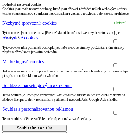
Podrobné nastavení cookies
Cookies jsou malé textové soubory, které jsou při vaší návštěvě našich webových stránek
těmito stránkami nebo stránkami našich partnerů zasílány a ukládány do vašeho prohlížeče.
Nezbytné (provozní) cookies
aktivní
Tyto cookies jsou nutné pro zajištění základní funkčnosti webových stránek a k jejich
zabezpečení.
Analytické cookies
Tyto cookies nám pomáhají pochopit, jak naše webové stránky používáte, a tím stránky
zlepšit a přizpůsobit je vašim potřebám.
Marketingové cookies
Tyto cookies nám umožňují sledovat chování návštěvníků našich webových stránek a lépe
přizpůsobit naši reklamu vašim zájmům.
Souhlas s marketingovými aktivitami
Tento souhlas je určen pro zpracování Vaší emailové adresy za účelem cílení reklamy na
základě first party dat v reklamních systémem Facebook Ads, Google Ads a Sklik.
Souhlas s personalizovanou reklamou
Tento souhlas uděluje za účelem cílení personalizované reklamy.
Souhlasím se vším