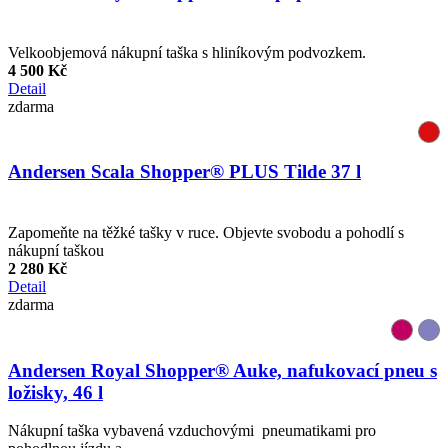
Velkoobjemová nákupní taška s hliníkovým podvozkem.
4 500 Kč
Detail
zdarma
Andersen Scala Shopper® PLUS Tilde 37 l
Zapomeňte na těžké tašky v ruce. Objevte svobodu a pohodlí s
nákupní taškou
2 280 Kč
Detail
zdarma
Andersen Royal Shopper® Auke, nafukovací pneu s
ložisky, 46 l
Nákupní taška vybavená vzduchovými pneumatikami pro