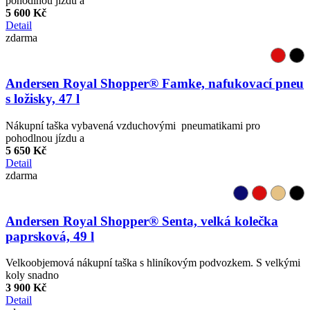
pohodlnou jízdu a
5 600 Kč
Detail
zdarma
Andersen Royal Shopper® Famke, nafukovací pneu
s ložisky, 47 l
Nákupní taška vybavená vzduchovými pneumatikami pro
pohodlnou jízdu a
5 650 Kč
Detail
zdarma
Andersen Royal Shopper® Senta, velká kolečka
paprsková, 49 l
Velkoobjemová nákupní taška s hliníkovým podvozkem. S velkými
koly snadno
3 900 Kč
Detail