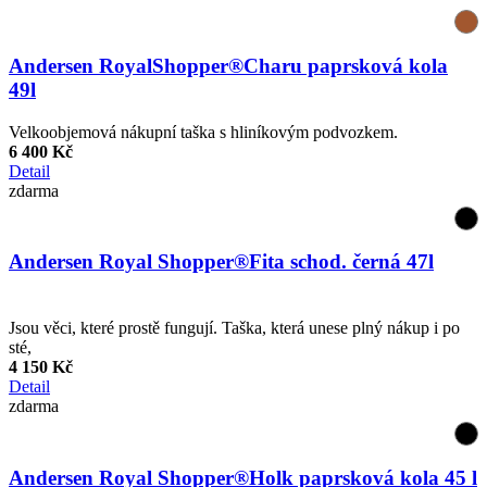
Andersen RoyalShopper®Charu paprsková kola
49l
Velkoobjemová nákupní taška s hliníkovým podvozkem.
6 400 Kč
Detail
zdarma
Andersen Royal Shopper®Fita schod. černá 47l
Jsou věci, které prostě fungují. Taška, která unese plný nákup i po
sté,
4 150 Kč
Detail
zdarma
Andersen Royal Shopper®Holk paprsková kola 45 l