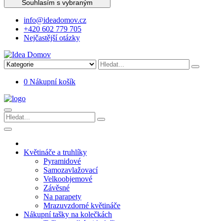
Souhlasím s vybraným
info@ideadomov.cz
+420 602 779 705
Nejčastější otázky
0
Nákupní košík
Květináče a truhlíky
Pyramidové
Samozavlažovací
Velkoobjemové
Závěsné
Na parapety
Mrazuvzdorné květináče
Nákupní tašky na kolečkách