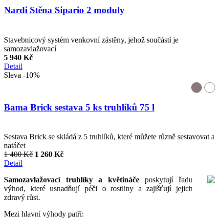
Nardi Stěna Sipario 2 moduly
Stavebnicový systém venkovní zástěny, jehož součástí je
samozavlažovací
5 940 Kč
Detail
Sleva -10%
Bama Brick sestava 5 ks truhlíků 75 l
Sestava Brick se skládá z 5 truhlíků, které můžete různě sestavovat a
natáčet
1 400 Kč
1 260 Kč
Detail
Samozavlažovací truhlíky a květináče
poskytují řadu
výhod, které usnadňují péči o rostliny a zajišťují jejich
zdravý růst.
Mezi hlavní výhody patří: