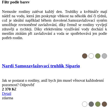
Filtr podle barev
Nemusíte rostliny zalévat každý den. Truhlíky a květináče mají
nádrž na vodu, která jim poskytuje vlhkost na několik dní či týdnů,
což je ideální například během dovolené.Samozavlažovací systém
umožňuje rovnoměrné zavlažování, díky čemuž se rostliny vyvíjejí
zdravěji a rychleji. Díky efektivnímu využívání vody dochází k
menším ztrátám při zavlažování a voda se spotřebovává jen podle
potřeb rostlin.
Nardi Samozavlažovací truhlík Sipario
Jak se postarat o rostliny, aniž bych jim musel věnovat každodenní
pozornost? Odpověď
2 370 Kč
Detail
zdarma