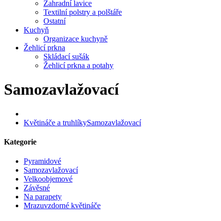
Zahradní lavice
Textilní polstry a polštáře
Ostatní
Kuchyň
Organizace kuchyně
Žehlicí prkna
Skládací sušák
Žehlicí prkna a potahy
Samozavlažovací
Květináče a truhlíky
Samozavlažovací
Kategorie
Pyramidové
Samozavlažovací
Velkoobjemové
Závěsné
Na parapety
Mrazuvzdorné květináče