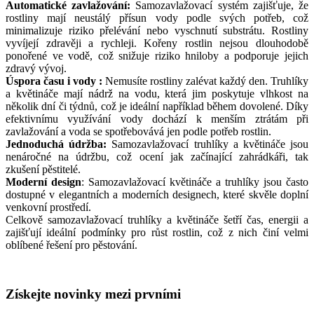
Automatické zavlažování:
Samozavlažovací systém zajišťuje, že
rostliny mají neustálý přísun vody podle svých potřeb, což
minimalizuje riziko přelévání nebo vyschnutí substrátu. Rostliny
vyvíjejí zdravěji a rychleji. Kořeny rostlin nejsou dlouhodobě
ponořené ve vodě, což snižuje riziko hniloby a podporuje jejich
zdravý vývoj.
Úspora času i vody :
Nemusíte rostliny zalévat každý den. Truhlíky
a květináče mají nádrž na vodu, která jim poskytuje vlhkost na
několik dní či týdnů, což je ideální například během dovolené. Díky
efektivnímu využívání vody dochází k menším ztrátám při
zavlažování a voda se spotřebovává jen podle potřeb rostlin.
Jednoduchá údržba:
Samozavlažovací truhlíky a květináče jsou
nenáročné na údržbu, což ocení jak začínající zahrádkáři, tak
zkušení pěstitelé.
Moderní design
: Samozavlažovací květináče a truhlíky jsou často
dostupné v elegantních a moderních designech, které skvěle doplní
venkovní prostředí.
Celkově samozavlažovací truhlíky a květináče šetří čas, energii a
zajišťují ideální podmínky pro růst rostlin, což z nich činí velmi
oblíbené řešení pro pěstování.
Získejte
novinky
mezi prvními