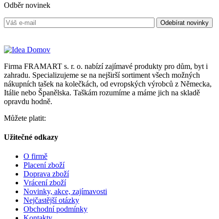
Odběr novinek
Firma FRAMART s. r. o. nabízí zajímavé produkty pro dům, byt i
zahradu. Specializujeme se na nejširší sortiment všech možných
nákupních tašek na kolečkách, od evropských výrobců z Německa,
Itálie nebo Španělska. Taškám rozumíme a máme jich na skladě
opravdu hodně.
Můžete platit:
Užitečné odkazy
O firmě
Placení zboží
Doprava zboží
Vrácení zboží
Novinky, akce, zajímavosti
Nejčastější otázky
Obchodní podmínky
Kontakty