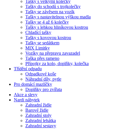
Tašky s velkými kolečky
Tašky do schodů s trojkolečky
Tašky se závěsem na vozík
Tašky s nastavitelnou výškou madla
Tašky se 4 až 6 kolečky
Tašky s lehkou hliníkovou kostrou
Chladící tašky
Tašky s kovovou kostrou
Tašky se sedátkem
MIX Limitky
Vozíky na přepravu zavazadel
Taška přes rameno
Přípojky za kolo, doplňky, kolečka
Třídění odpadu
Odpadkové koše
Náhradní díly, pytle
Pro domácí mazlíčky
Doplňky pro zvířata
Akce a slevy
Nardi nábytek
Zahradní židle
Barové židle
Zahradní stoly
Zahradní lehátka
Zahradní sestavy