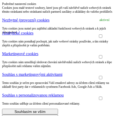
Podrobné nastavení cookies
Cookies jsou malé textové soubory, které jsou při vaší návštěvě našich webových stránek
těmito stránkami nebo stránkami našich partnerů zasílány a ukládány do vašeho prohlížeče.
Nezbytné (provozní) cookies
aktivní
Tyto cookies jsou nutné pro zajištění základní funkčnosti webových stránek a k jejich
zabezpečení.
Analytické cookies
Tyto cookies nám pomáhají pochopit, jak naše webové stránky používáte, a tím stránky
zlepšit a přizpůsobit je vašim potřebám.
Marketingové cookies
Tyto cookies nám umožňují sledovat chování návštěvníků našich webových stránek a lépe
přizpůsobit naši reklamu vašim zájmům.
Souhlas s marketingovými aktivitami
Tento souhlas je určen pro zpracování Vaší emailové adresy za účelem cílení reklamy na
základě first party dat v reklamních systémem Facebook Ads, Google Ads a Sklik.
Souhlas s personalizovanou reklamou
Tento souhlas uděluje za účelem cílení personalizované reklamy.
Souhlasím se vším