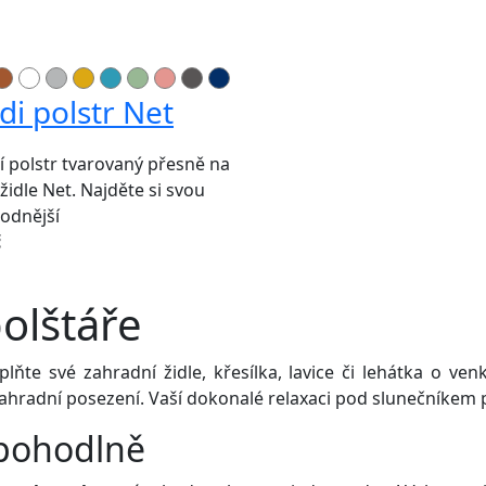
di polstr Net
ní polstr tvarovaný přesně na
židle Net. Najděte si svou
odnější
č
polštáře
te své zahradní židle, křesílka, lavice či lehátka o ven
 zahradní posezení. Vaší dokonalé relaxaci pod slunečníkem 
 pohodlně