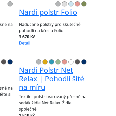
Nardi polstr Folio
esně na
Naducané polstry pro skutečné
pohodlí na křeslu Folio
3 670 Kč
Detail
Nardi Polstr Net
Relax | Pohodlí šité
na míru
esně na
ěte si
Textilní polstr tvarovaný přesně na
sedák židle Net Relax. Židle
společně
1 810 Kč