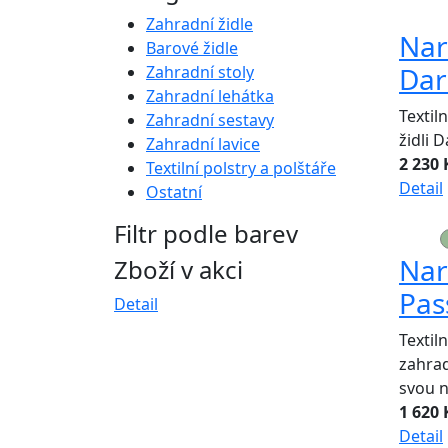
Zahradní židle
Nar
Barové židle
Dar
Zahradní stoly
Zahradní lehátka
Textil
Zahradní sestavy
židli 
Zahradní lavice
2 230 
Textilní polstry a polštáře
Detail
Ostatní
Filtr podle barev
Nar
Zboží v akci
Pas
Detail
Textil
zahrad
svou n
1 620 
Detail