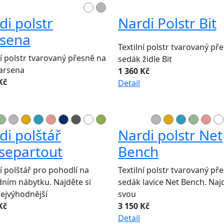
di polstr
Nardi Polstr Bit
sena
Textilní polstr tvarovaný př
ní polstr tvarovaný přesně na
sedák židle Bit
Darsena
1 360 Kč
Kč
Detail
di polštář
Nardi polstr Net
separtout
Bench
ní polštář pro pohodlí na
Textilní polstr tvarovaný př
ním nábytku. Najděte si
sedák lavice Net Bench. Najd
ejvýhodnější
svou
Kč
3 150 Kč
Detail