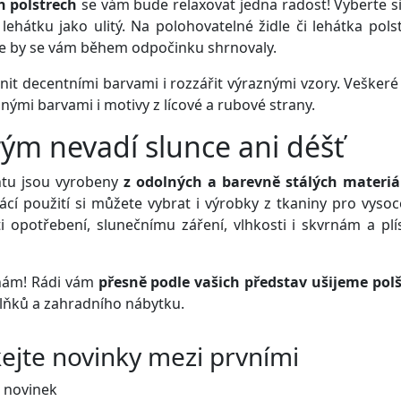
 polstrech
se vám bude relaxovat jedna radost! Vyberte si
či lehátku jako ulitý. Na polohovatelné židle či lehátka pol
že by se vám během odpočinku shrnovaly.
nit decentními barvami i rozzářit výraznými vzory. Veške
znými barvami i motivy z lícové a rubové strany.
erým nevadí slunce ani déšť
ntu jsou vyrobeny
z
odolných a barevně stálých materiá
ácí použití si můžete vybrat i výrobky z tkaniny pro vyso
potřebení, slunečnímu záření, vlhkosti i skvrnám a plí
e nám! Rádi vám
přesně podle vašich představ ušijeme polš
plňků a zahradního nábytku.
kejte
novinky
mezi prvními
 novinek