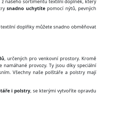
 z našeho sortimentu textilní doplněk, který
stry
snadno uchytíte
pomocí nýtů, pevných
ré textilní doplňky můžete snadno obměňovat
lů
, určených pro venkovní prostory. Kromě
ce namáhané provozy. Ty jsou díky speciální
sním. Všechny naše polštáře a polstry mají
táře i polstry
, se kterými vytvoříte opravdu