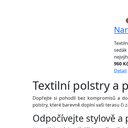
Nar
Textil
sedák 
nejvýh
960 K
Detail
Textilní polstry a 
Dopřejte si pohodlí bez kompromisů a doplň
polstry, které barevně doplní vaši terasu či
Odpočívejte stylově a