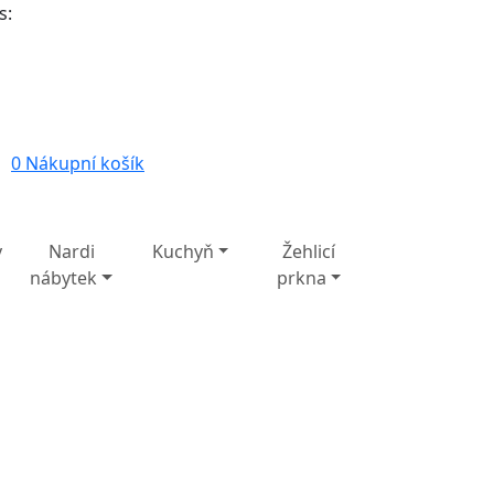
s:
0
Nákupní košík
y
Nardi
Kuchyň
Žehlicí
nábytek
prkna