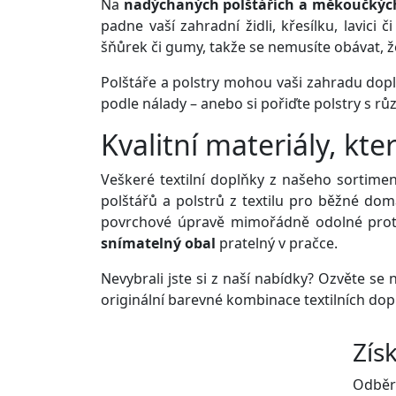
Na
nadýchaných polštářích a měkoučkých
padne vaší zahradní židli, křesílku, lavici 
šňůrek či gumy, takže se nemusíte obávat, 
Polštáře a polstry mohou vaši zahradu dopl
podle nálady – anebo si pořiďte polstry s rů
Kvalitní materiály, kt
Veškeré textilní doplňky z našeho sortime
polštářů a polstrů z textilu pro běžné dom
povrchové úpravě mimořádně odolné proti o
snímatelný obal
pratelný v pračce.
Nevybrali jste si z naší nabídky? Ozvěte s
originální barevné kombinace textilních do
Zís
Odběr