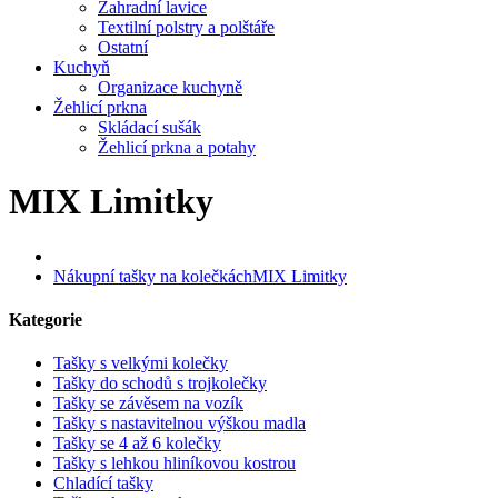
Zahradní lavice
Textilní polstry a polštáře
Ostatní
Kuchyň
Organizace kuchyně
Žehlicí prkna
Skládací sušák
Žehlicí prkna a potahy
MIX Limitky
Nákupní tašky na kolečkách
MIX Limitky
Kategorie
Tašky s velkými kolečky
Tašky do schodů s trojkolečky
Tašky se závěsem na vozík
Tašky s nastavitelnou výškou madla
Tašky se 4 až 6 kolečky
Tašky s lehkou hliníkovou kostrou
Chladící tašky