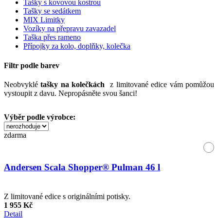
Tašky s kovovou kostrou
Tašky se sedátkem
MIX Limitky
Vozíky na přepravu zavazadel
Taška přes rameno
Přípojky za kolo, doplňky, kolečka
Filtr podle barev
Neobvyklé
tašky na kolečkách
z limitované edice vám pomůžou
vystoupit z davu. Nepropásněte svou šanci!
Výběr podle výrobce:
zdarma
Andersen Scala Shopper® Pulman 46 l
Z limitované edice s originálními potisky.
1 955 Kč
Detail