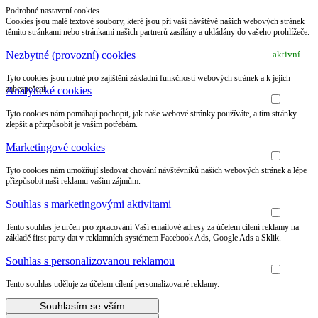
Podrobné nastavení cookies
Cookies jsou malé textové soubory, které jsou při vaší návštěvě našich webových stránek
těmito stránkami nebo stránkami našich partnerů zasílány a ukládány do vašeho prohlížeče.
Nezbytné (provozní) cookies
aktivní
Tyto cookies jsou nutné pro zajištění základní funkčnosti webových stránek a k jejich
zabezpečení.
Analytické cookies
Tyto cookies nám pomáhají pochopit, jak naše webové stránky používáte, a tím stránky
zlepšit a přizpůsobit je vašim potřebám.
Marketingové cookies
Tyto cookies nám umožňují sledovat chování návštěvníků našich webových stránek a lépe
přizpůsobit naši reklamu vašim zájmům.
Souhlas s marketingovými aktivitami
Tento souhlas je určen pro zpracování Vaší emailové adresy za účelem cílení reklamy na
základě first party dat v reklamních systémem Facebook Ads, Google Ads a Sklik.
Souhlas s personalizovanou reklamou
Tento souhlas uděluje za účelem cílení personalizované reklamy.
Souhlasím se vším