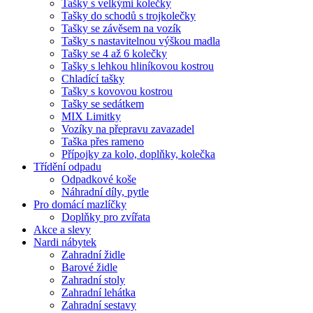
Tašky s velkými kolečky
Tašky do schodů s trojkolečky
Tašky se závěsem na vozík
Tašky s nastavitelnou výškou madla
Tašky se 4 až 6 kolečky
Tašky s lehkou hliníkovou kostrou
Chladící tašky
Tašky s kovovou kostrou
Tašky se sedátkem
MIX Limitky
Vozíky na přepravu zavazadel
Taška přes rameno
Přípojky za kolo, doplňky, kolečka
Třídění odpadu
Odpadkové koše
Náhradní díly, pytle
Pro domácí mazlíčky
Doplňky pro zvířata
Akce a slevy
Nardi nábytek
Zahradní židle
Barové židle
Zahradní stoly
Zahradní lehátka
Zahradní sestavy