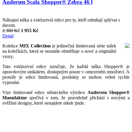
Andersen Scala Shopper® Zebra 46 l
Nákupní taška z exkluzivní edice pro ty, kteří odmítají splývat s
davem.
2 300 Kč
1 955 Kč
Detail
Kolekce
MIX Collection
je jedinečná limitovaná série tašek
na kolečkách, která se neustále obměňuje o nové a originální
vzory.
Tato exkluzivní edice zaručuje, že každá taška Shopper® je
opravdovým unikátem, dostupným pouze v omezeném množství. A
protože je edice limitovaná, produkty se mohou velmi rychle
vyprodat.
Vize limitované edice německého výrobce
Andersen Shopper®
Manufaktur
spočívá v tom, že pravidelně přichází s novými a
svěžími designy, které nenajdete nikde jinde.