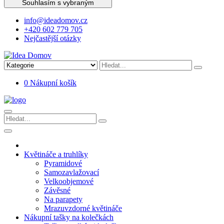
Souhlasím s vybraným
info@ideadomov.cz
+420 602 779 705
Nejčastější otázky
0
Nákupní košík
Květináče a truhlíky
Pyramidové
Samozavlažovací
Velkoobjemové
Závěsné
Na parapety
Mrazuvzdorné květináče
Nákupní tašky na kolečkách