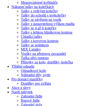
Mrazuvzdorné květináče
Nákupní tašky na kolečkách
Tašky s velkými kolečky
Tašky do schodů s trojkolečky
Tašky se závěsem na vozík
Tašky s nastavitelnou výškou madla
Tašky se 4 až 6 kolečky
Tašky s lehkou hliníkovou kostrou
Chladící tašky
Tašky s kovovou kostrou
Tašky se sedátkem
MIX Limitky
Vozíky na přepravu zavazadel
Taška přes rameno
Přípojky za kolo, doplňky, kolečka
Třídění odpadu
Odpadkové koše
Náhradní díly, pytle
Pro domácí mazlíčky
Doplňky pro zvířata
Akce a slevy
Nardi nábytek
Zahradní židle
Barové židle
Zahradní stoly