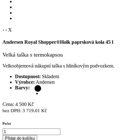
‹
›
X
Andersen Royal Shopper®Holk paprsková kola 45 l
Velká taška s termokapsou
Velkoobjemová nákupní taška s hliníkovým podvozkem.
Dostupnost:
Skladem
Výrobce:
Andersen
Barvy:
Doprava zdarma
Cena: 4 500 Kč
bez DPH: 3 719.01 Kč
Počet
Přidat do košíku