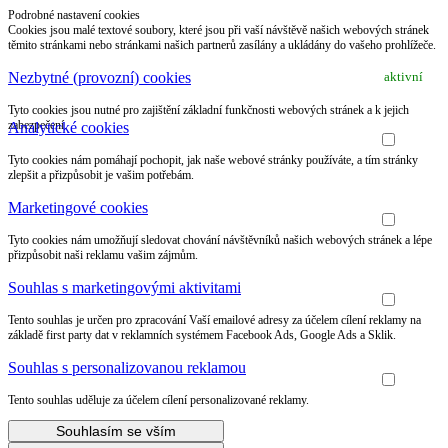
Podrobné nastavení cookies
Cookies jsou malé textové soubory, které jsou při vaší návštěvě našich webových stránek
těmito stránkami nebo stránkami našich partnerů zasílány a ukládány do vašeho prohlížeče.
Nezbytné (provozní) cookies
aktivní
Tyto cookies jsou nutné pro zajištění základní funkčnosti webových stránek a k jejich
zabezpečení.
Analytické cookies
Tyto cookies nám pomáhají pochopit, jak naše webové stránky používáte, a tím stránky
zlepšit a přizpůsobit je vašim potřebám.
Marketingové cookies
Tyto cookies nám umožňují sledovat chování návštěvníků našich webových stránek a lépe
přizpůsobit naši reklamu vašim zájmům.
Souhlas s marketingovými aktivitami
Tento souhlas je určen pro zpracování Vaší emailové adresy za účelem cílení reklamy na
základě first party dat v reklamních systémem Facebook Ads, Google Ads a Sklik.
Souhlas s personalizovanou reklamou
Tento souhlas uděluje za účelem cílení personalizované reklamy.
Souhlasím se vším