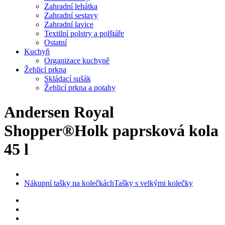
Zahradní lehátka
Zahradní sestavy
Zahradní lavice
Textilní polstry a polštáře
Ostatní
Kuchyň
Organizace kuchyně
Žehlicí prkna
Skládací sušák
Žehlicí prkna a potahy
Andersen Royal
Shopper®Holk paprsková kola
45 l
Nákupní tašky na kolečkách
Tašky s velkými kolečky