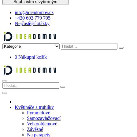
Souhlasím s vybraným
info@ideadomov.cz
+420 602 779 705
Nejčastější otázky
0
Nákupní košík
Květináče a truhlíky
Pyramidové
Samozavlažovací
Velkoobjemové
Závěsné
Na parapety