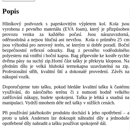
Popis
Hliníkový podvozek s paprskovitým výpletem kol. Kola jsou
vyrobena z pevného materiálu (EVA foam), který je přizpůsoben
provozu venku za každého počasí. Jsou nárazuvzdorná,
oděruodolná a nejsou hlučná ani nevržou. Kola o průměru 25 cm
jsou výhodná pro nerovný terén, se kterým si dobře poradí. Boční
bezpečnostní reflexní odrazky. Bag z pevného voděodolného
polyesteru má vnitřní i boční kapsu. Bag připevníte ke kostře rychle
dvěma pásy na suchý zip.Horní část tašky je překryta klopnou. Na
předním dílu je velká hluboká termokapsa uzavíratelná na zip.
Profesionální střih, kvalitní šití a dokonalé provedení. Závěs na
nákupní vozík.
Doporučujeme tuto tašku, pokud hledáte kvalitní tašku k častému
využívání, do náročného terénu či z nutnosti hodně velkého
zatěžování nákupy, budete spokojeni. Taška je lehká a snadná na
manipulaci. Vydrží mnohem déle než tašky v nižších cenách.
Při používání jakéhokoliv produktu dochází k jeho opotřebení – a
proto u tašek Andersen lze dokoupit náhradní díly a jednoduše
opotřebené díly nahradit a tašku používat spokojeně dál.