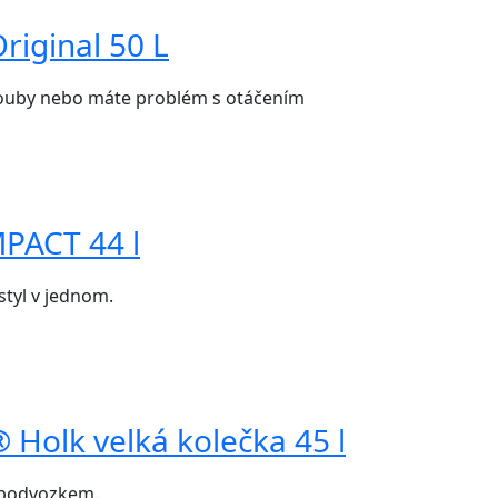
iginal 50 L
klouby nebo máte problém s otáčením
PACT 44 l
tyl v jednom.
Holk velká kolečka 45 l
 podvozkem.