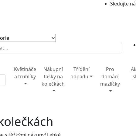
Sledujte ná
Květináče
Nákupní
Třídění
Pro
Ak
a truhlíky
tašky na
odpadu
domácí
s
kolečkách
mazlíčky
kolečkách
se s těžkými nákupy! Lehké,