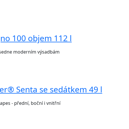
no 100 objem 112 l
le sedne moderním výsadbám
r® Senta se sedátkem 49 l
pes - přední, boční i vnitřní