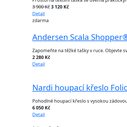
Prostorná textilní taška se dvěma praktický
3 900 Kč
3 120 Kč
Detail
zdarma
Andersen Scala Shopper® 
Zapomeňte na těžké tašky v ruce. Objevte s
2 280 Kč
Detail
Nardi houpací křeslo Foli
Pohodlné houpací křeslo s vysokou zádovou
6 050 Kč
Detail