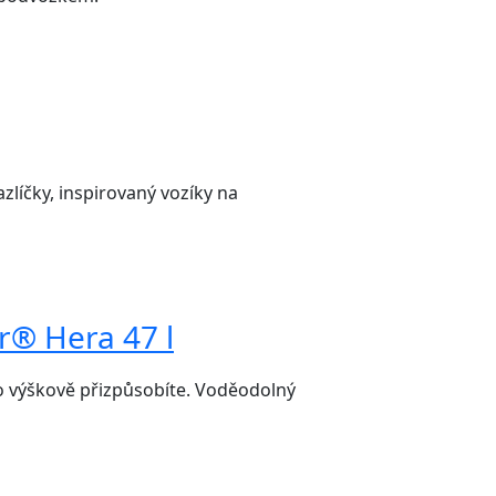
líčky, inspirovaný vozíky na
r® Hera 47 l
o výškově přizpůsobíte. Voděodolný