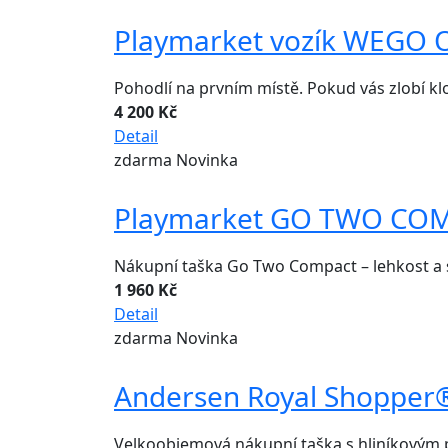
Playmarket vozík WEGO Or
Pohodlí na prvním místě. Pokud vás zlobí 
4 200 Kč
Detail
zdarma
Novinka
Playmarket GO TWO COM
Nákupní taška Go Two Compact – lehkost a s
1 960 Kč
Detail
zdarma
Novinka
Andersen Royal Shopper® 
Velkoobjemová nákupní taška s hliníkovým