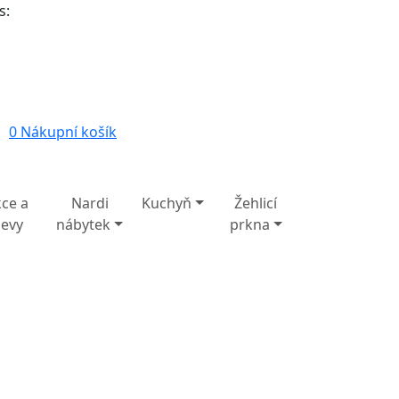
s:
0
Nákupní košík
ce a
Nardi
Kuchyň
Žehlicí
levy
nábytek
prkna