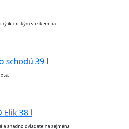
vaný ikonickým vozíkem na
o schodů 39 l
nota.
Elik 38 l
hká a snadno ovladatelná zejména