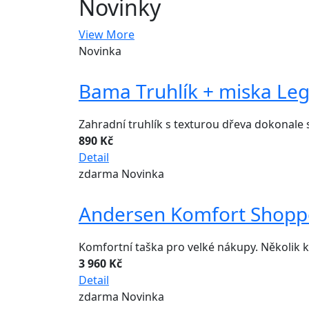
Novinky
View More
Novinka
Bama Truhlík + miska Leg
Zahradní truhlík s texturou dřeva dokona
890 Kč
Detail
zdarma
Novinka
Andersen Komfort Shoppe
Komfortní taška pro velké nákupy. Několik ka
3 960 Kč
Detail
zdarma
Novinka