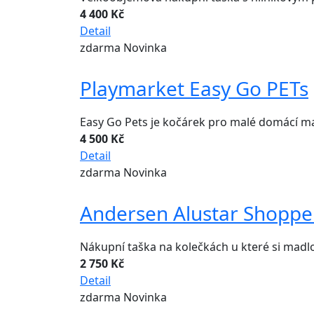
4 400 Kč
Detail
zdarma
Novinka
Playmarket Easy Go PETs
Easy Go Pets je kočárek pro malé domácí maz
4 500 Kč
Detail
zdarma
Novinka
Andersen Alustar Shoppe
Nákupní taška na kolečkách u které si madl
2 750 Kč
Detail
zdarma
Novinka