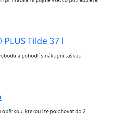
mi přihrádkami pojme vše, co potřebujete.
PLUS Tilde 37 l
vobodu a pohodlí s nákupní taškou
o
 opěrkou, kterou lze polohovat do 2