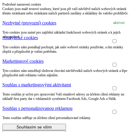
Podrobné nastavení cookies
Cookies jsou malé textové soubory, které jsou při vaší návštěvě našich webových stránek
těmito stránkami nebo stránkami našich partnerů zasílány a ukládány do vašeho prohlížeče.
Nezbytné (provozní) cookies
aktivní
Tyto cookies jsou nutné pro zajištění základní funkčnosti webových stránek a k jejich
zabezpečení.
Analytické cookies
Tyto cookies nám pomáhají pochopit, jak naše webové stránky používáte, a tím stránky
zlepšit a přizpůsobit je vašim potřebám.
Marketingové cookies
Tyto cookies nám umožňují sledovat chování návštěvníků našich webových stránek a lépe
přizpůsobit naši reklamu vašim zájmům.
Souhlas s marketingovými aktivitami
Tento souhlas je určen pro zpracování Vaší emailové adresy za účelem cílení reklamy na
základě first party dat v reklamních systémem Facebook Ads, Google Ads a Sklik.
Souhlas s personalizovanou reklamou
Tento souhlas uděluje za účelem cílení personalizované reklamy.
Souhlasím se vším