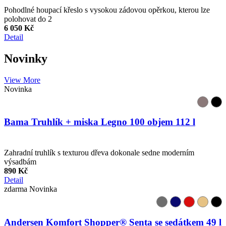
Pohodlné houpací křeslo s vysokou zádovou opěrkou, kterou lze
polohovat do 2
6 050 Kč
Detail
Novinky
View More
Novinka
Bama Truhlík + miska Legno 100 objem 112 l
Zahradní truhlík s texturou dřeva dokonale sedne moderním
výsadbám
890 Kč
Detail
zdarma
Novinka
Andersen Komfort Shopper® Senta se sedátkem 49 l