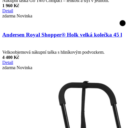
Nákupní taška Go Two Compact – lehkost a styl v jednom.
1 960 Kč
Detail
zdarma
Novinka
Andersen Royal Shopper® Holk velká kolečka 45 l
Velkoobjemová nákupní taška s hliníkovým podvozkem.
4 400 Kč
Detail
zdarma
Novinka