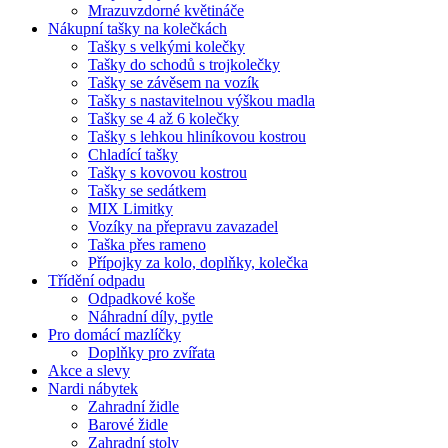
Mrazuvzdorné květináče
Nákupní tašky na kolečkách
Tašky s velkými kolečky
Tašky do schodů s trojkolečky
Tašky se závěsem na vozík
Tašky s nastavitelnou výškou madla
Tašky se 4 až 6 kolečky
Tašky s lehkou hliníkovou kostrou
Chladící tašky
Tašky s kovovou kostrou
Tašky se sedátkem
MIX Limitky
Vozíky na přepravu zavazadel
Taška přes rameno
Přípojky za kolo, doplňky, kolečka
Třídění odpadu
Odpadkové koše
Náhradní díly, pytle
Pro domácí mazlíčky
Doplňky pro zvířata
Akce a slevy
Nardi nábytek
Zahradní židle
Barové židle
Zahradní stoly