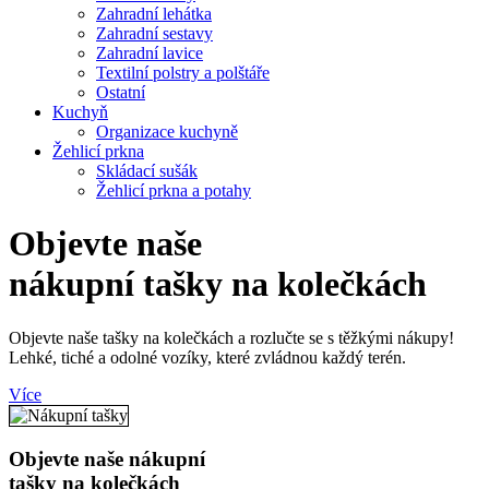
Zahradní lehátka
Zahradní sestavy
Zahradní lavice
Textilní polstry a polštáře
Ostatní
Kuchyň
Organizace kuchyně
Žehlicí prkna
Skládací sušák
Žehlicí prkna a potahy
Objevte naše
nákupní tašky
na kolečkách
Objevte naše tašky na kolečkách a rozlučte se s těžkými nákupy!
Lehké, tiché a odolné vozíky, které zvládnou každý terén.
Více
Objevte naše nákupní
tašky na kolečkách