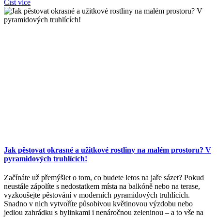
Číst více
Jak pěstovat okrasné a užitkové rostliny na malém prostoru? V
pyramidových truhlících!
Začínáte už přemýšlet o tom, co budete letos na jaře sázet? Pokud
neustále zápolíte s nedostatkem místa na balkóně nebo na terase,
vyzkoušejte pěstování v moderních pyramidových truhlících.
Snadno v nich vytvoříte působivou květinovou výzdobu nebo
jedlou zahrádku s bylinkami i nenáročnou zeleninou – a to vše na