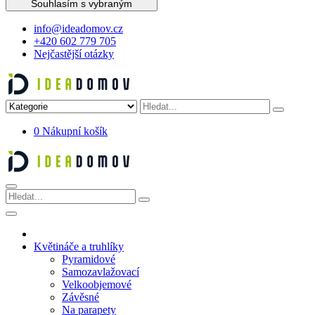
Souhlasím s vybraným
info@ideadomov.cz
+420 602 779 705
Nejčastější otázky
0
Nákupní košík
Květináče a truhlíky
Pyramidové
Samozavlažovací
Velkoobjemové
Závěsné
Na parapety