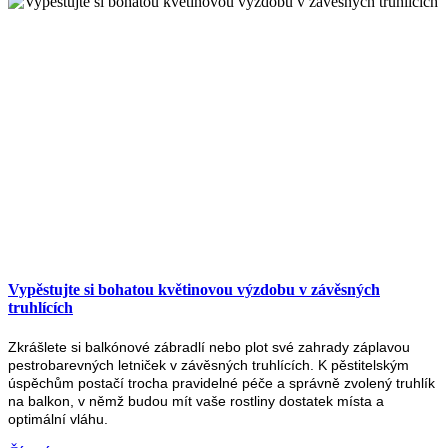
Vypěstujte si bohatou květinovou výzdobu v závěsných
truhlících
Zkrášlete si balkónové zábradlí nebo plot své zahrady záplavou
pestrobarevných letniček v závěsných truhlících. K pěstitelským
úspěchům postačí trocha pravidelné péče a správně zvolený truhlík
na balkon, v němž budou mít vaše rostliny dostatek místa a
optimální vláhu.