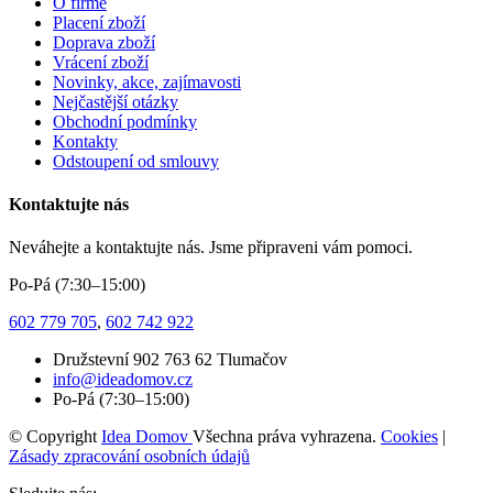
O firmě
Placení zboží
Doprava zboží
Vrácení zboží
Novinky, akce, zajímavosti
Nejčastější otázky
Obchodní podmínky
Kontakty
Odstoupení od smlouvy
Kontaktujte nás
Neváhejte a kontaktujte nás. Jsme připraveni vám pomoci.
Po-Pá (7:30–15:00)
602 779 705
,
602 742 922
Družstevní 902 763 62 Tlumačov
info@ideadomov.cz
Po-Pá (7:30–15:00)
© Copyright
Idea Domov
Všechna práva vyhrazena.
Cookies
|
Zásady zpracování osobních údajů