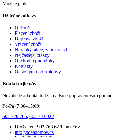
Můžete platit:
Užitečné odkazy
O firmě
Placení zboží
Doprava zboží
Vrácení zboží
Novinky, akce, zajímavosti
Nejčastější otázky
Obchodní podmínky
Kontakty
Odstoupení od smlouvy
Kontaktujte nás
Neváhejte a kontaktujte nás. Jsme připraveni vám pomoci.
Po-Pá (7:30–15:00)
602 779 705
,
602 742 922
Družstevní 902 763 62 Tlumačov
info@ideadomov.cz