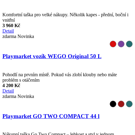
Komfortní taška pro velké nákupy. Několik kapes - přední, boční i
vnitřní
3 960 Kč
Detail
zdarma
Novinka
Playmarket vozík WEGO Original 50 L
Pohodlí na prvním místě. Pokud vás zlobí klouby nebo máte
problém s otáčením
4 200 Kč
Detail
zdarma
Novinka
Playmarket GO TWO COMPACT 44 l
Nákupní taška Go Two Compact – lehkost a styl v jednom.