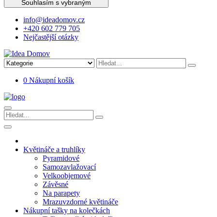
Souhlasím s vybraným
info@ideadomov.cz
+420 602 779 705
Nejčastější otázky
0
Nákupní košík
Květináče a truhlíky
Pyramidové
Samozavlažovací
Velkoobjemové
Závěsné
Na parapety
Mrazuvzdorné květináče
Nákupní tašky na kolečkách