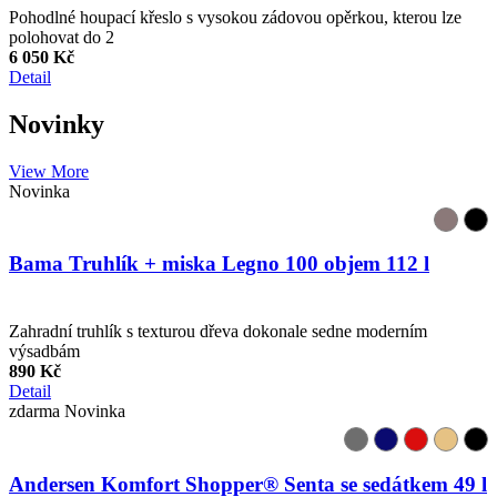
Pohodlné houpací křeslo s vysokou zádovou opěrkou, kterou lze
polohovat do 2
6 050 Kč
Detail
Novinky
View More
Novinka
Bama Truhlík + miska Legno 100 objem 112 l
Zahradní truhlík s texturou dřeva dokonale sedne moderním
výsadbám
890 Kč
Detail
zdarma
Novinka
Andersen Komfort Shopper® Senta se sedátkem 49 l