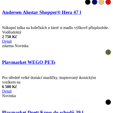
Andersen Alustar Shopper® Hera 47 l
Nákupní taška na kolečkách u které si madlo výškově přizpůsobíte.
Voděodolný
2 750 Kč
Detail
zdarma
Novinka
Playmarket WEGO PETs
Pro středně velké domácí mazlíčky, inspirovaný ikonickým
vozíkem na
6 500 Kč
Detail
Novinka
Playmarket Duett Kross do schodů 39 l