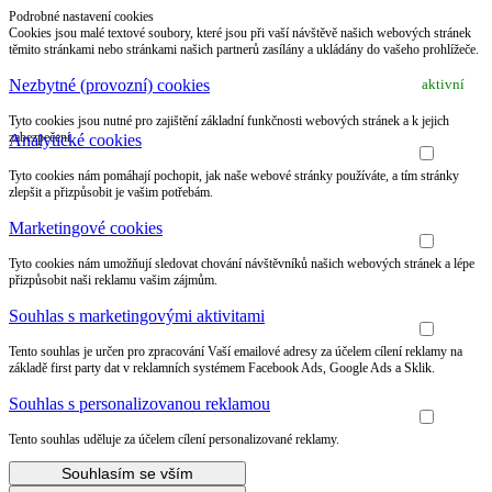
Podrobné nastavení cookies
Cookies jsou malé textové soubory, které jsou při vaší návštěvě našich webových stránek
těmito stránkami nebo stránkami našich partnerů zasílány a ukládány do vašeho prohlížeče.
Nezbytné (provozní) cookies
aktivní
Tyto cookies jsou nutné pro zajištění základní funkčnosti webových stránek a k jejich
zabezpečení.
Analytické cookies
Tyto cookies nám pomáhají pochopit, jak naše webové stránky používáte, a tím stránky
zlepšit a přizpůsobit je vašim potřebám.
Marketingové cookies
Tyto cookies nám umožňují sledovat chování návštěvníků našich webových stránek a lépe
přizpůsobit naši reklamu vašim zájmům.
Souhlas s marketingovými aktivitami
Tento souhlas je určen pro zpracování Vaší emailové adresy za účelem cílení reklamy na
základě first party dat v reklamních systémem Facebook Ads, Google Ads a Sklik.
Souhlas s personalizovanou reklamou
Tento souhlas uděluje za účelem cílení personalizované reklamy.
Souhlasím se vším