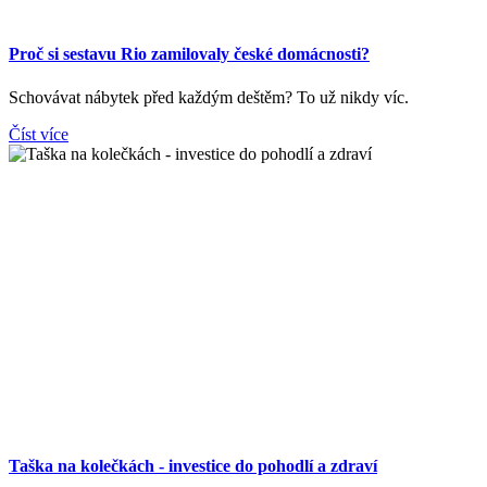
Proč si sestavu Rio zamilovaly české domácnosti?
Schovávat nábytek před každým deštěm? To už nikdy víc.
Číst více
Taška na kolečkách - investice do pohodlí a zdraví