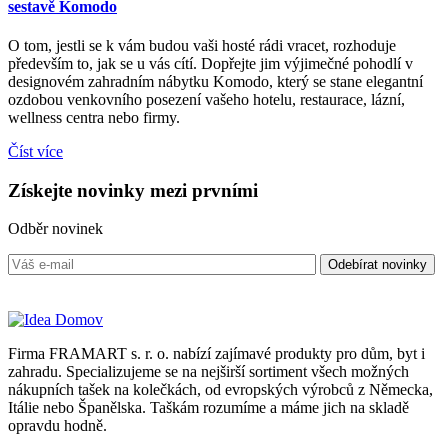
sestavě Komodo
O tom, jestli se k vám budou vaši hosté rádi vracet, rozhoduje
především to, jak se u vás cítí. Dopřejte jim výjimečné pohodlí v
designovém zahradním nábytku Komodo, který se stane elegantní
ozdobou venkovního posezení vašeho hotelu, restaurace, lázní,
wellness centra nebo firmy.
Číst více
Získejte
novinky
mezi prvními
Odběr novinek
Firma FRAMART s. r. o. nabízí zajímavé produkty pro dům, byt i
zahradu. Specializujeme se na nejširší sortiment všech možných
nákupních tašek na kolečkách, od evropských výrobců z Německa,
Itálie nebo Španělska. Taškám rozumíme a máme jich na skladě
opravdu hodně.