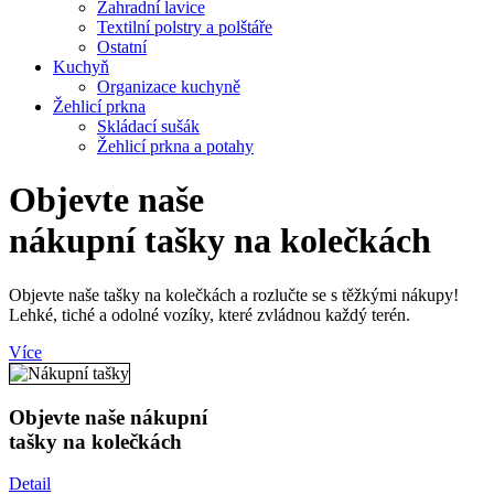
Zahradní lavice
Textilní polstry a polštáře
Ostatní
Kuchyň
Organizace kuchyně
Žehlicí prkna
Skládací sušák
Žehlicí prkna a potahy
Objevte naše
nákupní tašky
na kolečkách
Objevte naše tašky na kolečkách a rozlučte se s těžkými nákupy!
Lehké, tiché a odolné vozíky, které zvládnou každý terén.
Více
Objevte naše nákupní
tašky na kolečkách
Detail