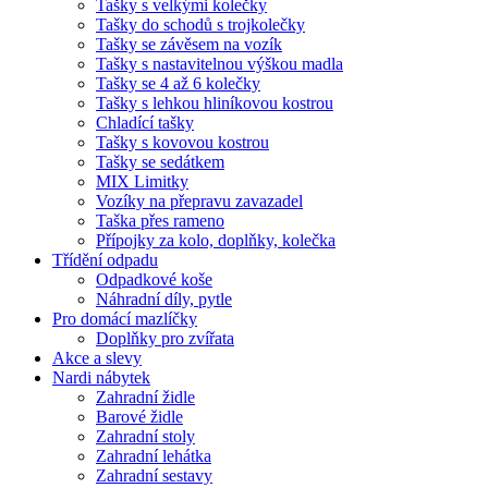
Tašky s velkými kolečky
Tašky do schodů s trojkolečky
Tašky se závěsem na vozík
Tašky s nastavitelnou výškou madla
Tašky se 4 až 6 kolečky
Tašky s lehkou hliníkovou kostrou
Chladící tašky
Tašky s kovovou kostrou
Tašky se sedátkem
MIX Limitky
Vozíky na přepravu zavazadel
Taška přes rameno
Přípojky za kolo, doplňky, kolečka
Třídění odpadu
Odpadkové koše
Náhradní díly, pytle
Pro domácí mazlíčky
Doplňky pro zvířata
Akce a slevy
Nardi nábytek
Zahradní židle
Barové židle
Zahradní stoly
Zahradní lehátka
Zahradní sestavy