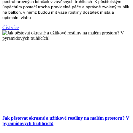
pestrobarevných letniček v závěsných truhlících. K pěstitelským
úspěchům postačí trocha pravidelné péče a správně zvolený truhlík
na balkon, v němž budou mít vaše rostliny dostatek místa a
optimální vláhu.
Číst více
Jak pěstovat okrasné a užitkové rostliny na malém prostoru? V
pyramidových truhlících!