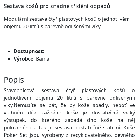
Sestava košů pro snadné třídění odpadů
Modulární sestava čtyř plastových košů o jednotlivém
objemu 20 litrů s barevně odlišenými víky.
Dostupnost:
Výrobce:
Bama
Produkt byl vyprodán, podobné zboží naleznete zde
Popis
Stavebnicová sestava čtyř plastových košů o
jednotlivém objemu 20 litrů s barevně odlišenými
víky.Nemusíte se bát, že by koše spadly, neboť ve
vrchním díle každého koše je dostatečně velký
výstupek, do kterého zapadá dno koše na něj
položeného a tak je sestava dostatečně stabilní. Koše
Poker Set jsou vyrobeny z recyklovatelného, pevného