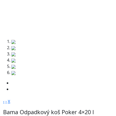
‹
›
X
Bama Odpadkový koš Poker 4×20 l