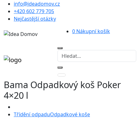
info@ideadomov.cz
+420 602 779 705
Nejčastější otázky
0
Nákupní košík
Bama Odpadkový koš Poker
4×20 l
Třídění odpadu
Odpadkové koše