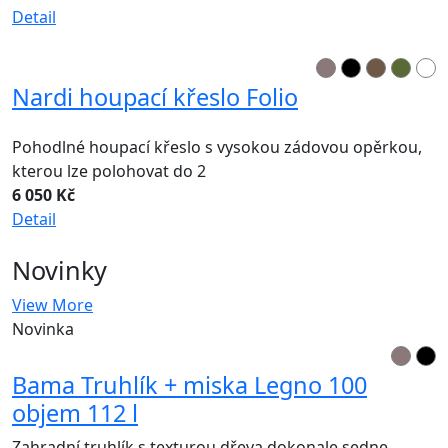
Detail
Nardi houpací křeslo Folio
Pohodlné houpací křeslo s vysokou zádovou opěrkou,
kterou lze polohovat do 2
6 050 Kč
Detail
Novinky
View More
Novinka
Bama Truhlík + miska Legno 100
objem 112 l
Zahradní truhlík s texturou dřeva dokonale sedne