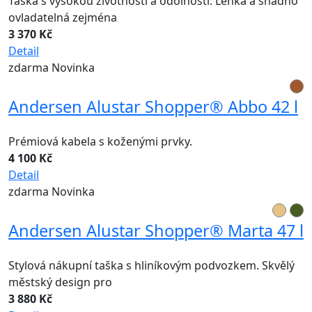
Taška s vysokou životností a odolností. Lehká a snadno
ovladatelná zejména
3 370 Kč
Detail
zdarma
Novinka
Andersen Alustar Shopper® Abbo 42 l
Prémiová kabela s koženými prvky.
4 100 Kč
Detail
zdarma
Novinka
Andersen Alustar Shopper® Marta 47 l
Stylová nákupní taška s hliníkovým podvozkem. Skvělý
městský design pro
3 880 Kč