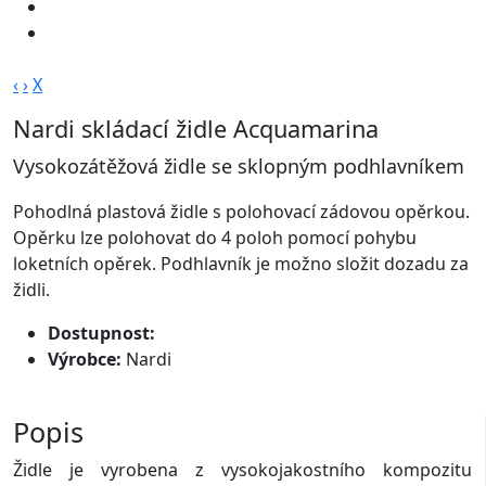
‹
›
X
Nardi skládací židle Acquamarina
Vysokozátěžová židle se sklopným podhlavníkem
Pohodlná plastová židle s polohovací zádovou opěrkou.
Opěrku lze polohovat do 4 poloh pomocí pohybu
loketních opěrek. Podhlavník je možno složit dozadu za
židli.
Dostupnost:
Výrobce:
Nardi
Produkt byl vyprodán, podobné zboží naleznete zde
Popis
Židle je vyrobena z vysokojakostního kompozitu