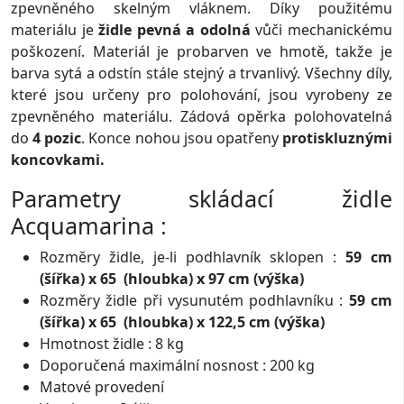
zpevněného skelným vláknem. Díky použitému
materiálu je
židle pevná a odolná
vůči mechanickému
poškození. Materiál je probarven ve hmotě, takže je
barva sytá a odstín stále stejný a trvanlivý. Všechny díly,
které jsou určeny pro polohování, jsou vyrobeny ze
zpevněného materiálu. Zádová opěrka polohovatelná
do
4 pozic
. Konce nohou jsou opatřeny
protiskluznými
koncovkami.
Parametry skládací židle
Acquamarina :
Rozměry židle, je-li podhlavník sklopen :
59 cm
(šířka) x 65 (hloubka) x 97 cm (výška)
Rozměry židle při vysunutém podhlavníku :
59 cm
(šířka) x 65 (hloubka) x 122,5 cm (výška)
Hmotnost židle : 8 kg
Doporučená maximální nosnost : 200 kg
Matové provedení