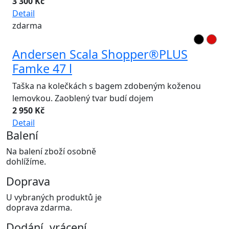
3 300 Kč
Detail
zdarma
Andersen Scala Shopper®PLUS
Famke 47 l
Taška na kolečkách s bagem zdobeným koženou
lemovkou. Zaoblený tvar budí dojem
2 950 Kč
Detail
Balení
Na balení zboží osobně
dohlížíme.
Doprava
U vybraných produktů je
doprava zdarma.
Dodání, vrácení