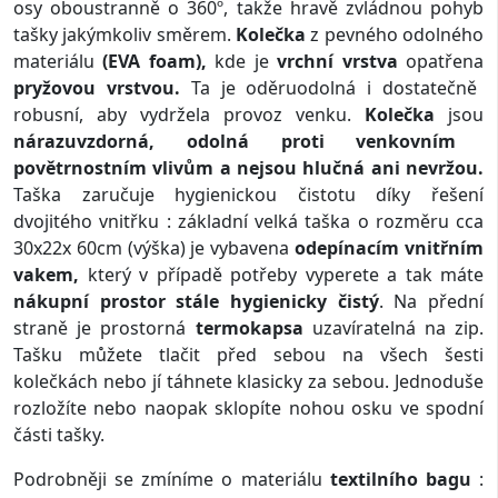
osy oboustranně o 360º, takže hravě zvládnou pohyb
tašky jakýmkoliv směrem.
Kolečka
z pevného odolného
materiálu
(EVA foam),
kde je
vrchní vrstva
opatřena
pryžovou vrstvou.
Ta je oděruodolná i dostatečně
robusní, aby vydržela provoz venku.
Kolečka
jsou
nárazuvzdorná, odolná proti venkovním
povětrnostním vlivům a nejsou hlučná ani nevržou.
Taška zaručuje hygienickou čistotu díky řešení
dvojitého vnitřku : základní velká taška o rozměru cca
30x22x 60cm (výška) je vybavena
odepínacím vnitřním
vakem,
který v případě potřeby vyperete a tak máte
nákupní prostor stále hygienicky čistý
. Na přední
straně je prostorná
termokapsa
uzavíratelná na zip.
Tašku můžete tlačit před sebou na všech šesti
kolečkách nebo jí táhnete klasicky za sebou. Jednoduše
rozložíte nebo naopak sklopíte nohou osku ve spodní
části tašky.
Podrobněji se zmíníme o materiálu
textilního bagu
: