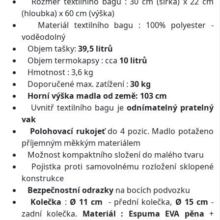
Rozměr textilního bagu : 30 cm (šířka) x 22 cm
(hloubka) x 60 cm (výška)
Materiál textilního bagu : 100% polyester -
voděodolný
Objem tašky:
39,5 litrů
Objem termokapsy : cca
10 litrů
Hmotnost : 3,6 kg
Doporučené max. zatížení :
30 kg
Horní výška madla od země: 103 cm
Uvnitř textilního bagu je
odnímatelný pratelný
vak
Polohovací rukojeť
do 4 pozic. Madlo potaženo
příjemným měkkým materiálem
Možnost kompaktního složení do malého tvaru
Pojistka proti samovolnému rozložení sklopené
konstrukce
Bezpečnostní odrazky
na bocích podvozku
Kolečka
:
Ø 11 cm
- přední kolečka,
Ø 15 cm
-
zadní kolečka.
Materiál : Espuma EVA pěna
+