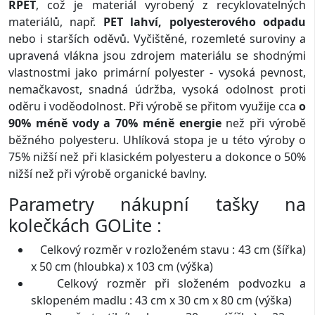
RPET
, což je materiál vyrobený z recyklovatelných
materiálů, např.
PET lahví, polyesterového odpadu
nebo i starších oděvů. Vyčištěné, rozemleté suroviny a
upravená vlákna jsou zdrojem materiálu se shodnými
vlastnostmi jako primární polyester - vysoká pevnost,
nemačkavost, snadná údržba, vysoká odolnost proti
oděru i voděodolnost. Při výrobě se přitom využije cca
o
90% méně vody a 70% méně energie
než při výrobě
běžného polyesteru. Uhlíková stopa je u této výroby o
75% nižší než při klasickém polyesteru a dokonce o 50%
nižší než při výrobě organické bavlny.
Parametry nákupní tašky na
kolečkách GOLite :
Celkový rozměr v rozloženém stavu : 43 cm (šířka)
x 50 cm (hloubka) x 103 cm (výška)
Celkový rozměr při složeném podvozku a
sklopeném madlu : 43 cm x 30 cm x 80 cm (výška)