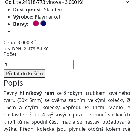
Dostupnost:
Skladem
Výrobce:
Playmarket
Barvy:
Doprava zdarma
Cena: 3 000 Kč
bez DPH: 2 479.34 Kč
Počet
Přidat do košíku
Popis
Pevný
hliníkový rám
se širokými trubkami oválného
tvaru (30x15mm) se dvěma zadními velkými kolečky Ø
15cm a čtyřmi kolečky vepředu Ø 11cm. Madlo je
nastavitelné do 4 výškových pozic. Pomocí stiskacích
knoflíků na spodní části madla se nastaví požadovaná
výška. Přední kolečka jsou plynule otočná kolem své