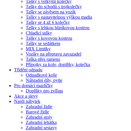
Tašky s velkými kolečky
Tašky do schodů s trojkolečky
Tašky se závěsem na vozík
Tašky s nastavitelnou výškou madla
Tašky se 4 až 6 kolečky
Tašky s lehkou hliníkovou kostrou
Chladící tašky
Tašky s kovovou kostrou
Tašky se sedátkem
MIX Limitky
Vozíky na přepravu zavazadel
Taška přes rameno
Přípojky za kolo, doplňky, kolečka
Třídění odpadu
Odpadkové koše
Náhradní díly, pytle
Pro domácí mazlíčky
Doplňky pro zvířata
Akce a slevy
Nardi nábytek
Zahradní židle
Barové židle
Zahradní stoly
Zahradní lehátka
Zahradní sestavy