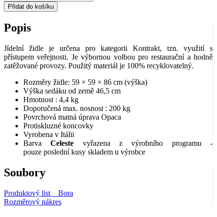
Přidat do košíku
Popis
Jídelní židle je určena pro kategorii Kontrakt, tzn. využití s
přístupem veřejnosti. Je výbornou volbou pro restaurační a hodně
zatěžované provozy. Použitý materiál je 100% recyklovatelný.
Rozměry židle: 59 × 59 × 86 cm (výška)
Výška sedáku od země 46,5 cm
Hmotnost : 4,4 kg
Doporučená max. nosnost : 200 kg
Povrchová matná úprava Opaca
Protiskluzné koncovky
Vyrobena v Itálii
Barva
Celeste
vyřazena z výrobního programu -
pouze poslední kusy skladem u výrobce
Soubory
Produktový list _ Bora
Rozměrový nákres