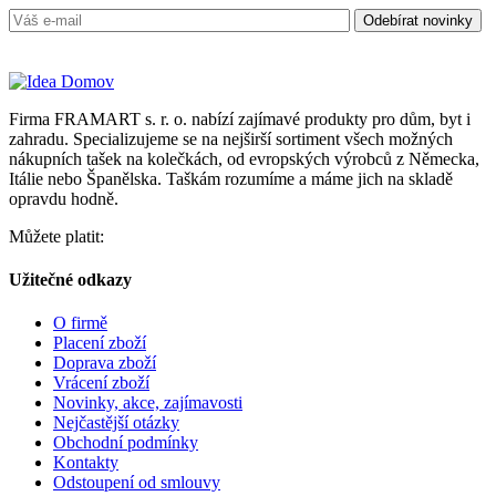
Firma FRAMART s. r. o. nabízí zajímavé produkty pro dům, byt i
zahradu. Specializujeme se na nejširší sortiment všech možných
nákupních tašek na kolečkách, od evropských výrobců z Německa,
Itálie nebo Španělska. Taškám rozumíme a máme jich na skladě
opravdu hodně.
Můžete platit:
Užitečné odkazy
O firmě
Placení zboží
Doprava zboží
Vrácení zboží
Novinky, akce, zajímavosti
Nejčastější otázky
Obchodní podmínky
Kontakty
Odstoupení od smlouvy