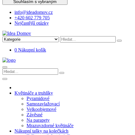
Souhlasím s vybraným
info@ideadomov.cz
+420 602 779 705
Nejčastější otázky
0
Nákupní košík
Květináče a truhlíky
Pyramidové
Samozavlažovací
Velkoobjemové
Závěsné
Na parapety
Mrazuvzdorné květináče
Nákupní tašky na kolečkách