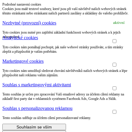
Podrobné nastavení cookies
Cookies jsou malé textové soubory, které jsou při vaší návštěvě našich webových stránek
těmito stránkami nebo stránkami našich partnerů zasílány a ukládány do vašeho prohlížeče.
Nezbytné (provozní) cookies
aktivní
Tyto cookies jsou nutné pro zajištění základní funkčnosti webových stránek a k jejich
zabezpečení.
Analytické cookies
Tyto cookies nám pomáhají pochopit, jak naše webové stránky používáte, a tím stránky
zlepšit a přizpůsobit je vašim potřebám.
Marketingové cookies
Tyto cookies nám umožňují sledovat chování návštěvníků našich webových stránek a lépe
přizpůsobit naši reklamu vašim zájmům.
Souhlas s marketingovými aktivitami
Tento souhlas je určen pro zpracování Vaší emailové adresy za účelem cílení reklamy na
základě first party dat v reklamních systémem Facebook Ads, Google Ads a Sklik.
Souhlas s personalizovanou reklamou
Tento souhlas uděluje za účelem cílení personalizované reklamy.
Souhlasím se vším