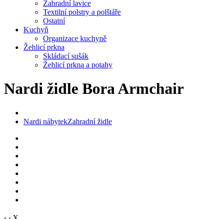
Zahradní lavice
Textilní polstry a polštáře
Ostatní
Kuchyň
Organizace kuchyně
Žehlicí prkna
Skládací sušák
Žehlicí prkna a potahy
Nardi židle Bora Armchair
Nardi nábytek
Zahradní židle
‹
›
X