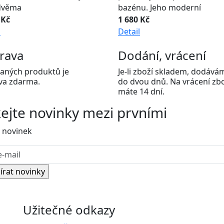
dvěma
bazénu. Jeho moderní
 Kč
1 680 Kč
l
Detail
rava
Dodání, vrácení
aných produktů je
Je-li zboží skladem, dodává
va zdarma.
do dvou dnů. Na vrácení zb
máte 14 dní.
kejte
novinky
mezi prvními
 novinek
Užitečné odkazy