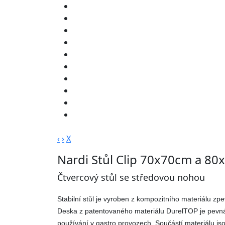
‹
›
X
Nardi Stůl Clip 70x70cm a 8
Čtvercový stůl se středovou nohou
Stabilní stůl je vyroben z kompozitního materiálu 
Deska z patentovaného materiálu DurelTOP je pevn
používání v gastro provozech. Součástí materiálu jsou