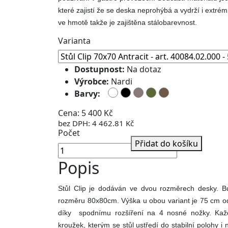
které zajistí že se deska neprohýbá a vydrží i extrémn
ve hmotě takže je zajištěna stálobarevnost.
Varianta
Dostupnost:
Na dotaz
Výrobce:
Nardi
Barvy:
Cena: 5 400 Kč
bez DPH: 4 462.81 Kč
Počet
Přidat do košíku
Popis
Stůl Clip je dodáván ve dvou rozměrech desky.
rozměru 80x80cm. Výška u obou variant je 75 cm od
díky spodnímu rozšíření na 4 nosné nožky. Kaž
kroužek, kterým se stůl ustředí do stabilní polohy 