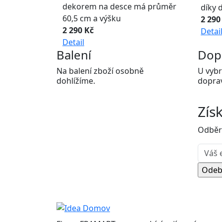
dekorem na desce má průměr
díky 
60,5 cm a výšku
2 290
2 290 Kč
Detai
Detail
Balení
Dop
Na balení zboží osobně
U vybr
dohlížíme.
dopra
Zís
Odběr