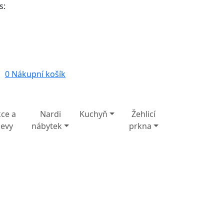
s:
0
Nákupní košík
ce a
Nardi
Kuchyň
Žehlicí
levy
nábytek
prkna