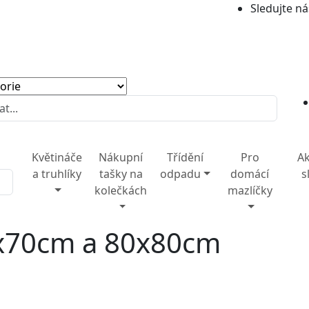
Sledujte ná
Květináče
Nákupní
Třídění
Pro
Ak
a truhlíky
tašky na
odpadu
domácí
s
kolečkách
mazlíčky
70x70cm a 80x80cm