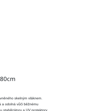
0x80cm
zpevněného skelným vláknem.
á a odolná vůči běžnému
 stabilizátory a UV protektory,