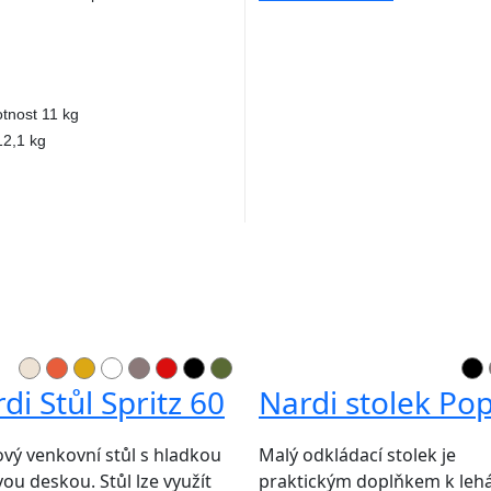
tnost 11 kg
2,1 kg
di Stůl Spritz 60
Nardi stolek Po
ový venkovní stůl s hladkou
Malý odkládací stolek je
vou deskou. Stůl lze využít
praktickým doplňkem k leh