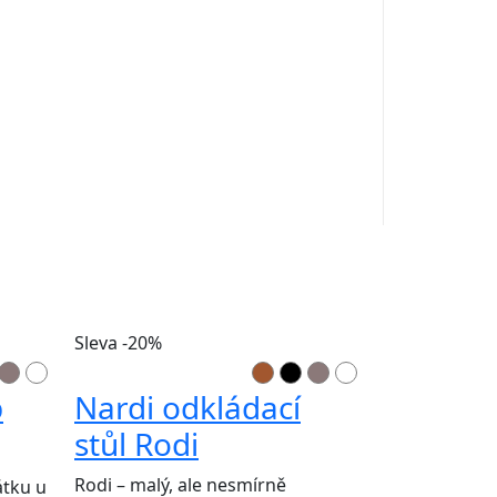
Sleva -20%
p
Nardi odkládací
stůl Rodi
Rodi – malý, ale nesmírně
átku u