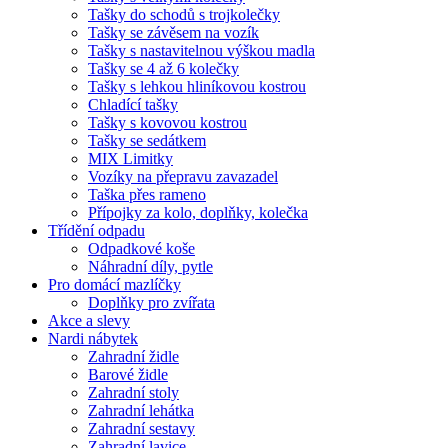
Tašky do schodů s trojkolečky
Tašky se závěsem na vozík
Tašky s nastavitelnou výškou madla
Tašky se 4 až 6 kolečky
Tašky s lehkou hliníkovou kostrou
Chladící tašky
Tašky s kovovou kostrou
Tašky se sedátkem
MIX Limitky
Vozíky na přepravu zavazadel
Taška přes rameno
Přípojky za kolo, doplňky, kolečka
Třídění odpadu
Odpadkové koše
Náhradní díly, pytle
Pro domácí mazlíčky
Doplňky pro zvířata
Akce a slevy
Nardi nábytek
Zahradní židle
Barové židle
Zahradní stoly
Zahradní lehátka
Zahradní sestavy
Zahradní lavice