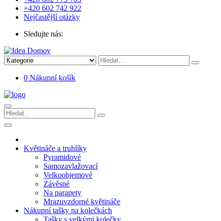
+420 602 742 922
Nejčastější otázky
Sledujte nás:
0
Nákupní košík
Květináče a truhlíky
Pyramidové
Samozavlažovací
Velkoobjemové
Závěsné
Na parapety
Mrazuvzdorné květináče
Nákupní tašky na kolečkách
Tašky s velkými kolečky