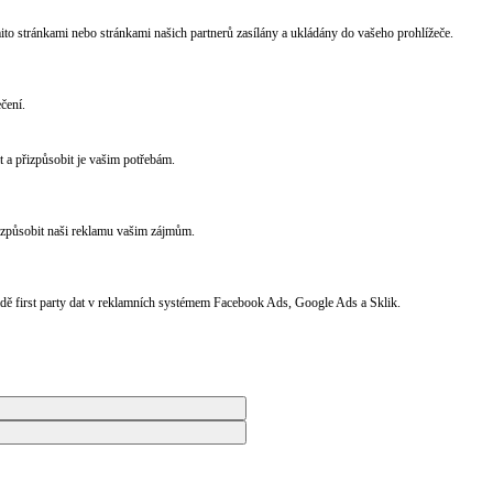
ito stránkami nebo stránkami našich partnerů zasílány a ukládány do vašeho prohlížeče.
čení.
t a přizpůsobit je vašim potřebám.
izpůsobit naši reklamu vašim zájmům.
ladě first party dat v reklamních systémem Facebook Ads, Google Ads a Sklik.