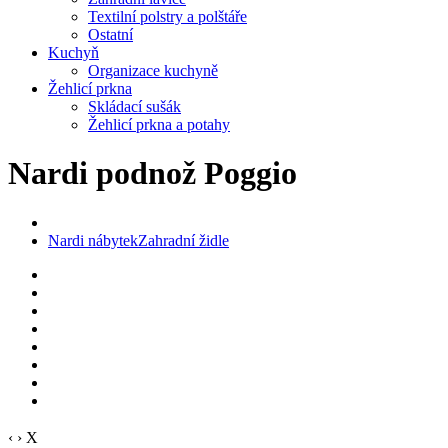
Textilní polstry a polštáře
Ostatní
Kuchyň
Organizace kuchyně
Žehlicí prkna
Skládací sušák
Žehlicí prkna a potahy
Nardi podnož Poggio
Nardi nábytek
Zahradní židle
‹
›
X