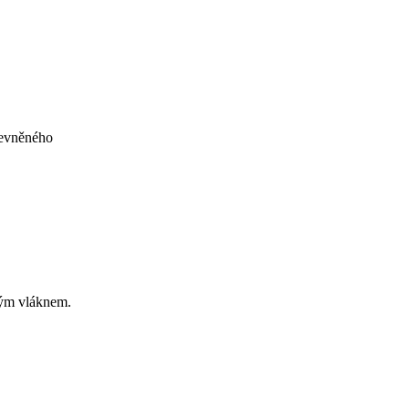
pevněného
ným vláknem.