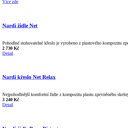
Více zde
Nardi židle Net
Pohodlné stohovatelné křeslo je vyrobeno z plastového kompozitu z
2 730 Kč
Detail
Nardi křeslo Net Relax
Nejpohodlnější komfortní židle z kompozitu plastu zpevněného skel
3 240 Kč
Detail