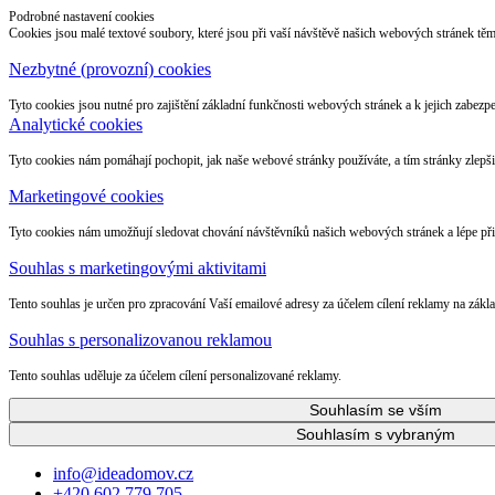
Podrobné nastavení cookies
Cookies jsou malé textové soubory, které jsou při vaší návštěvě našich webových stránek těm
Nezbytné (provozní) cookies
Tyto cookies jsou nutné pro zajištění základní funkčnosti webových stránek a k jejich zabezpe
Analytické cookies
Tyto cookies nám pomáhají pochopit, jak naše webové stránky používáte, a tím stránky zlepši
Marketingové cookies
Tyto cookies nám umožňují sledovat chování návštěvníků našich webových stránek a lépe př
Souhlas s marketingovými aktivitami
Tento souhlas je určen pro zpracování Vaší emailové adresy za účelem cílení reklamy na zák
Souhlas s personalizovanou reklamou
Tento souhlas uděluje za účelem cílení personalizované reklamy.
Souhlasím se vším
Souhlasím s vybraným
info@ideadomov.cz
+420 602 779 705