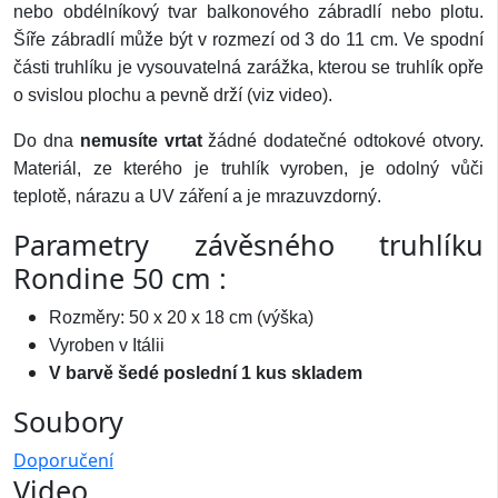
nebo obdélníkový tvar balkonového zábradlí nebo plotu.
Šíře zábradlí může být v rozmezí od 3 do 11 cm. Ve spodní
části truhlíku je vysouvatelná zarážka, kterou se truhlík opře
o svislou plochu a pevně drží (viz video).
Do dna
nemusíte vrtat
žádné dodatečné odtokové otvory.
Materiál, ze kterého je truhlík vyroben, je odolný vůči
teplotě, nárazu a UV záření a je mrazuvzdorný.
Parametry závěsného truhlíku
Rondine 50 cm :
Rozměry: 50 x 20 x 18 cm (výška)
Vyroben v Itálii
V barvě šedé poslední 1 kus skladem
Soubory
Doporučení
Video