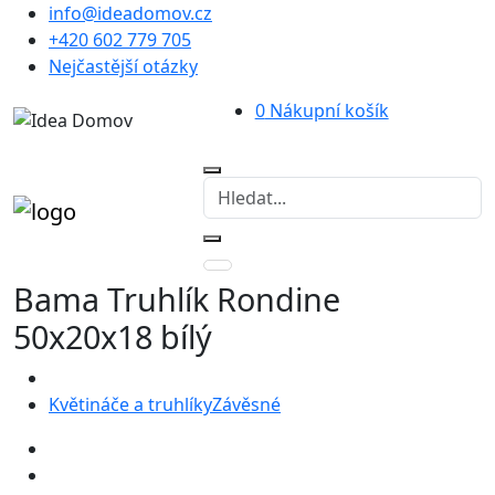
info@ideadomov.cz
+420 602 779 705
Nejčastější otázky
0
Nákupní košík
Bama Truhlík Rondine
50x20x18 bílý
Květináče a truhlíky
Závěsné