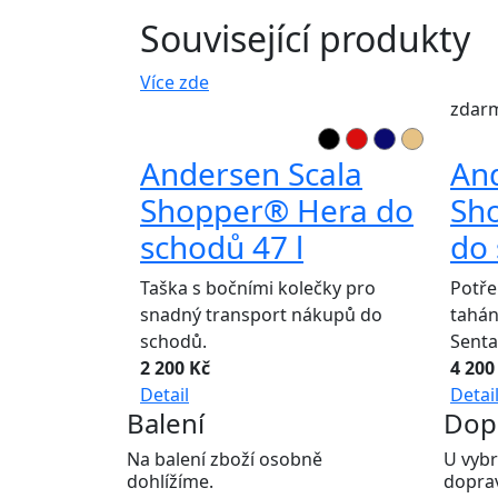
Související produkty
Více zde
zdar
Andersen Scala
An
Shopper® Hera do
Sh
schodů 47 l
do 
Taška s bočními kolečky pro
Potře
snadný transport nákupů do
tahá
schodů.
Senta
2 200 Kč
4 200
Detail
Detai
Balení
Dop
Na balení zboží osobně
U vybr
dohlížíme.
dopra