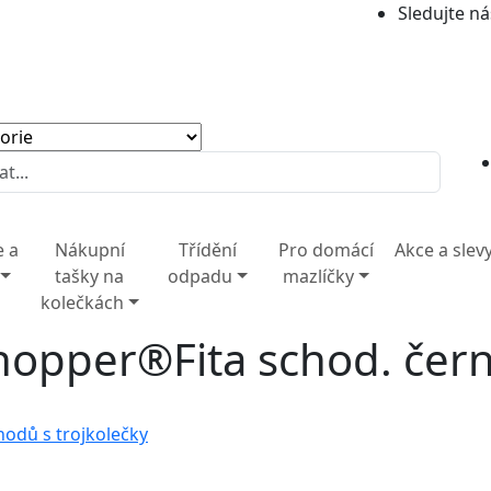
Sledujte ná
e a
Nákupní
Třídění
Pro domácí
Akce a slev
tašky na
odpadu
mazlíčky
kolečkách
opper®Fita schod. čern
hodů s trojkolečky