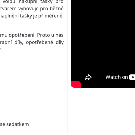
 volbu nákupní tašky pro
m tvarem vyhovuje pro běžné
 naplnění tašky je přiměřeně
jímu opotřebení. Proto u nás
dní díly, opotřebené díly
e.
o se sedátkem