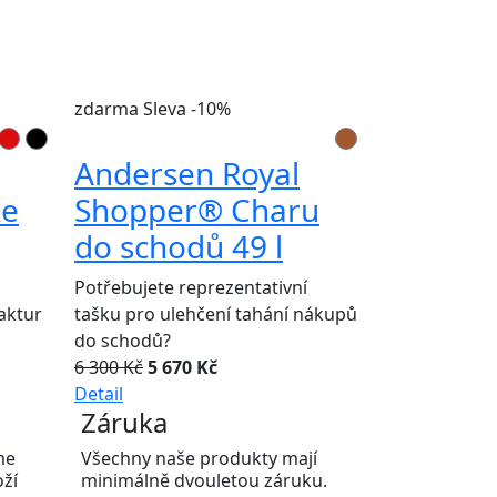
zdarma
Sleva -10%
Andersen Royal
ke
Shopper® Charu
do schodů 49 l
Potřebujete reprezentativní
aktur
tašku pro ulehčení tahání nákupů
do schodů?
6 300 Kč
5 670 Kč
Detail
Záruka
me
Všechny naše produkty mají
oží
minimálně dvouletou záruku.