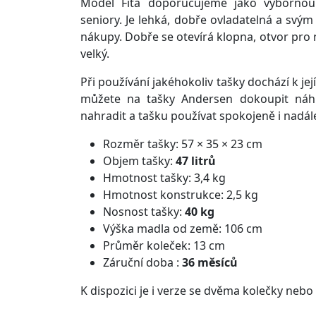
Model Fita doporučujeme jako výbornou
seniory. Je lehká, dobře ovladatelná a svý
nákupy. Dobře se otevírá klopna, otvor pro
velký.
Při používání jakéhokoliv tašky dochází k je
můžete na tašky Andersen dokoupit náhra
nahradit a tašku používat spokojeně i nadál
Rozměr tašky: 57 × 35 × 23 cm
Objem tašky:
47 litrů
Hmotnost tašky: 3,4 kg
Hmotnost konstrukce: 2,5 kg
Nosnost tašky:
40 kg
Výška madla od země: 106 cm
Průměr koleček: 13 cm
Záruční doba :
36 měsíců
K dispozici je i verze se dvěma kolečky neb