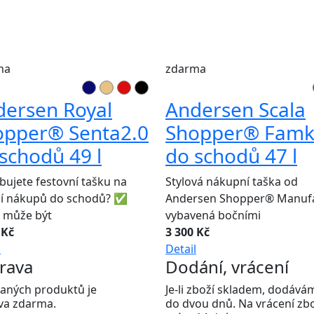
ma
zdarma
dersen Royal
Andersen Scala
opper® Senta2.0
Shopper® Fam
schodů 49 l
do schodů 47 l
bujete festovní tašku na
Stylová nákupní taška od
ní nákupů do schodů? ✅
Andersen Shopper® Manuf
 může být
vybavená bočními
 Kč
3 300 Kč
l
Detail
rava
Dodání, vrácení
aných produktů je
Je-li zboží skladem, dodává
va zdarma.
do dvou dnů. Na vrácení zb