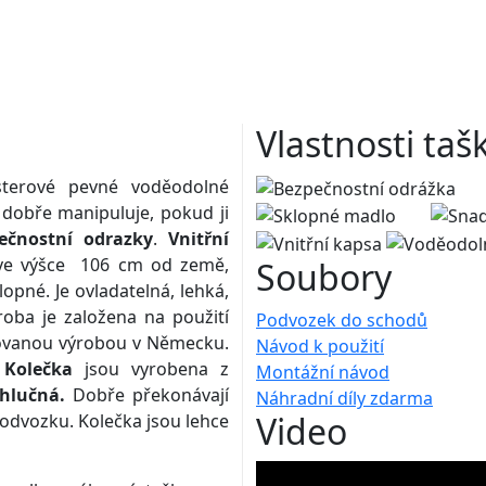
Vlastnosti taš
sterové pevné voděodolné
dobře manipuluje, pokud ji
ečnostní odrazky
.
Vnitřní
 ve výšce 106 cm od země,
Soubory
lopné. Je ovladatelná, lehká,
roba je založena na použití
Podvozek do schodů
lovanou výrobou v Německu.
Návod k použití
.
Kolečka
jsou vyrobena z
Montážní návod
 hlučná.
Dobře překonávají
Náhradní díly zdarma
Video
odvozku. Kolečka jsou lehce