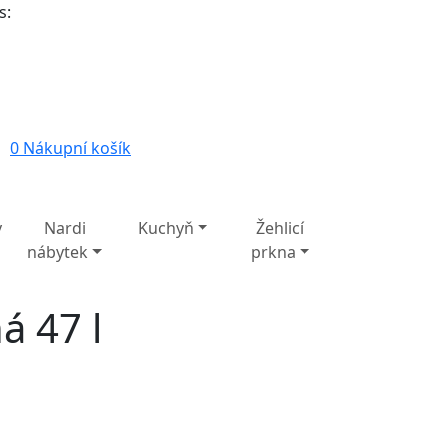
s:
0
Nákupní košík
y
Nardi
Kuchyň
Žehlicí
nábytek
prkna
á 47 l