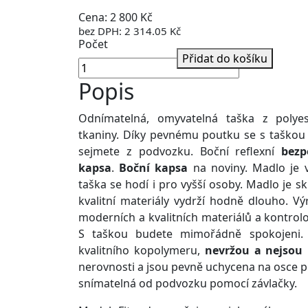
Cena: 2 800 Kč
bez DPH: 2 314.05 Kč
Počet
Přidat do košíku
Popis
Odnímatelná, omyvatelná taška z polye
tkaniny. Díky pevnému poutku se s taškou 
sejmete z podvozku. Boční reflexní
bezp
kapsa
.
Boční kapsa
na noviny. Madlo je
taška se hodí i pro vyšší osoby. Madlo je sk
kvalitní materiály vydrží hodně dlouho. Vý
moderních a kvalitních materiálů a kontro
S taškou budete mimořádně spokojeni
kvalitního kopolymeru,
nevržou a nejsou
nerovnosti a jsou pevně uchycena na osce p
snímatelná od podvozku pomocí závlačky.