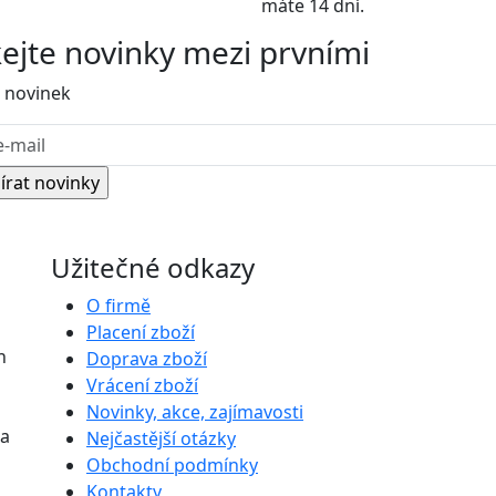
máte 14 dní.
kejte
novinky
mezi prvními
 novinek
Užitečné odkazy
O firmě
Placení zboží
h
Doprava zboží
Vrácení zboží
Novinky, akce, zajímavosti
na
Nejčastější otázky
Obchodní podmínky
Kontakty