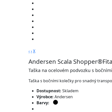
‹
›
X
Andersen Scala Shopper®Fita 
Taška na ocelovém podvozku s bočními
Taška s bočními kolečky pro snadný transp
Dostupnost:
Skladem
Výrobce:
Andersen
Barvy:
Doprava zdarma