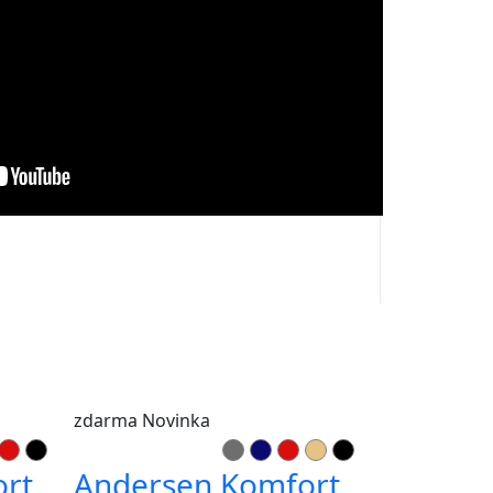
zdarma
Novinka
rt
Andersen Komfort