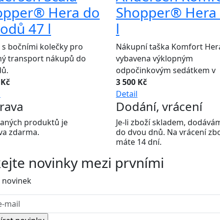
opper® Hera do
Shopper® Hera
odů 47 l
l
 s bočními kolečky pro
Nákupní taška Komfort Hera
ý transport nákupů do
vybavena výklopným
ů.
odpočinkovým sedátkem v
 Kč
3 500 Kč
l
Detail
rava
Dodání, vrácení
aných produktů je
Je-li zboží skladem, dodává
va zdarma.
do dvou dnů. Na vrácení zb
máte 14 dní.
kejte
novinky
mezi prvními
 novinek