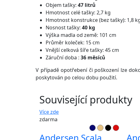
Objem tašky:
47 litrů
Hmotnost celé tašky: 2,7 kg
Hmotnost konstrukce (bez tašky): 1,8 k
Nosnost tašky:
40 kg
Výška madla od země: 101 cm
Průměr koleček: 15 cm
Vnější celková šíře tašky: 45 cm
Záruční doba :
36 měsíců
V případě opotřebení či poškození lze dokou
poskytován po celou dobu použití.
Související produkty
Více zde
zdarma
Andersen Scala
And