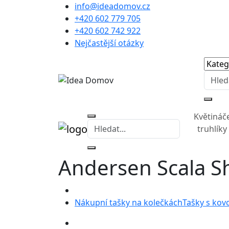
info@ideadomov.cz
+420 602 779 705
+420 602 742 922
Nejčastější otázky
Květináč
truhlíky
Andersen Scala S
Nákupní tašky na kolečkách
Tašky s kov