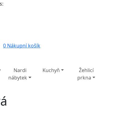
s:
0
Nákupní košík
y
Nardi
Kuchyň
Žehlicí
nábytek
prkna
vá