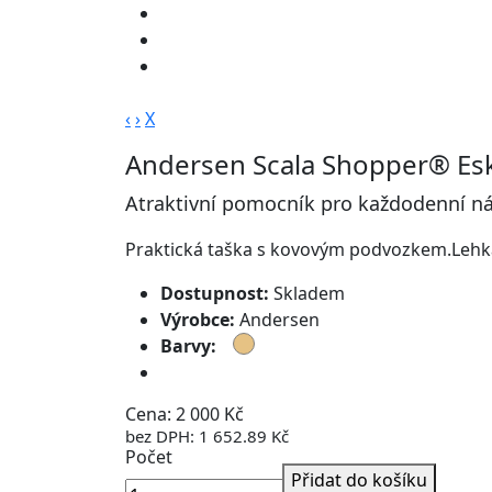
‹
›
X
Andersen Scala Shopper® Esk
Atraktivní pomocník pro každodenní n
Praktická taška s kovovým podvozkem.Lehká
Dostupnost:
Skladem
Výrobce:
Andersen
Barvy:
Doprava zdarma
Cena: 2 000 Kč
bez DPH: 1 652.89 Kč
Počet
Přidat do košíku