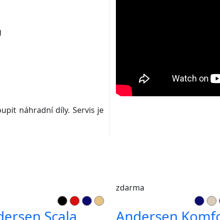
g
pit náhradní díly. Servis je
zdarma
ersen Scala
Andersen Komfo