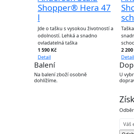
Shopper® Hera 47
Sh
l
sch
Jde o tašku s vysokou životností a
Taška
odolností. Lehká a snadno
snadn
ovladatelná taška
schod
1 590 Kč
2 200
Detail
Detai
Balení
Dop
Na balení zboží osobně
U vybr
dohlížíme.
dopra
Zís
Odběr