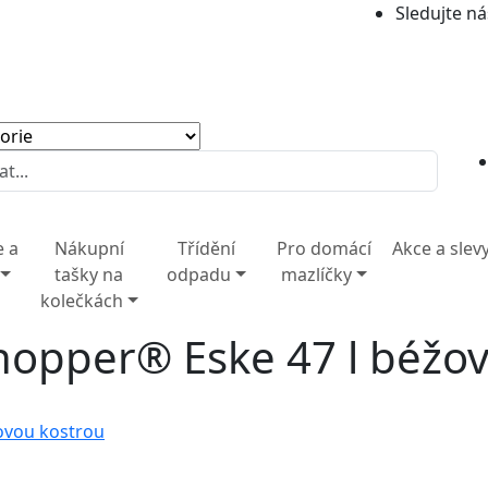
Sledujte ná
e a
Nákupní
Třídění
Pro domácí
Akce a slev
tašky na
odpadu
mazlíčky
kolečkách
hopper® Eske 47 l béžo
ovou kostrou