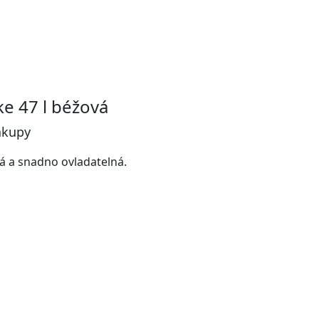
e 47 l béžová
ákupy
 a snadno ovladatelná.