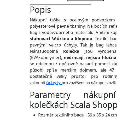
Popis
Nákupní taška s ocelovým podvozkem
polyesterové pevné tkaniny. Na bocích refl
Bag z voděvzdorného materiálu. Vnitřní kap
stahovací šňůrkou a klopnou
. Textilní b
pevnými velcro úchyty. Tak je bag lehce
Nárazuodolná
kolečka
jsou vyrobena 
(EVAkopolymer),
nedrncají, nejsou hlučná
se odejmou / opětovně nasadí pomocí závl
působí spíše menším dojmem, ale
47 
dostatečně velký prostor pro rodi
úchyty
zakoupit
pro zavěšení na nákupní vozík
Parametry nákup
kolečkách Scala Shopp
Rozměr textilního bagu : 59 x 35 x 24 cm