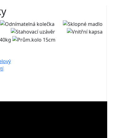
ky
elový
tí