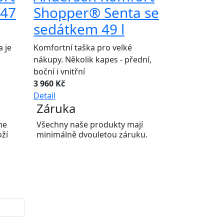
 47
Shopper® Senta se
sedátkem 49 l
 je
Komfortní taška pro velké
nákupy. Několik kapes - přední,
boční i vnitřní
3 960 Kč
Detail
Záruka
me
Všechny naše produkty mají
oží
minimálně dvouletou záruku.