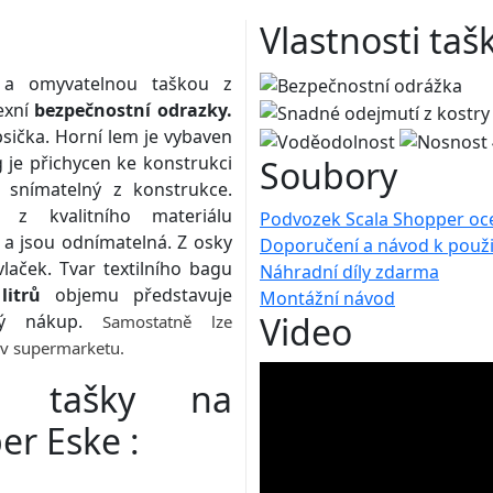
Vlastnosti taš
 a omyvatelnou taškou z
exní
bezpečnostní odrazky.
sička. Horní lem je vybaven
ag je přichycen ke konstrukci
Soubory
 snímatelný z konstrukce.
z kvalitního materiálu
Podvozek Scala Shopper oc
a jsou odnímatelná. Z osky
Doporučení a návod k použi
aček. Tvar textilního bagu
Náhradní díly zdarma
litrů
objemu představuje
Montážní návod
Video
nný nákup.
Samostatně lze
 v supermarketu.
ní tašky na
er Eske :