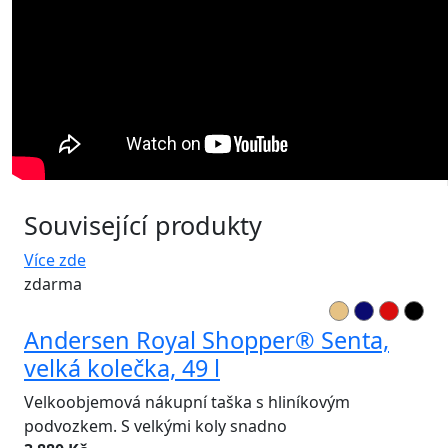
Související produkty
Více zde
zdarma
Andersen Royal Shopper® Senta,
velká kolečka, 49 l
Velkoobjemová nákupní taška s hliníkovým
podvozkem. S velkými koly snadno