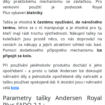
díky praktickému mechanismu se závlačkou. Pro
venkovní použití je podvozek Royal
Plus vybaven
blatníky
.
Taška je vhodná
k častému využívání, do náročného
terénu
, lehce se s ní manipuluje a je vhodná pro ty,
kteří mají rádi trochu výstřednosti. Nákupní tašky na
kolečkách jsou prostě něco, co nás doprovází na
cestách za nákupy a jejich atraktivní vzhled nás baví.
Pomocí dodatkového přípojného mechanismu
lze
připojit za kolo.
Při používání jakéhokoliv produktu dochází k jeho
opotřebení – a proto u tašek Andersen lze dokoupit
náhradní díly a jednoduše opotřebené díly nahradit a
tašku používat spokojeně dál. K dostání jsou i náhradní
celá
kola
Parametry tašky Andersen Royal
Plus FADO 2.1 :