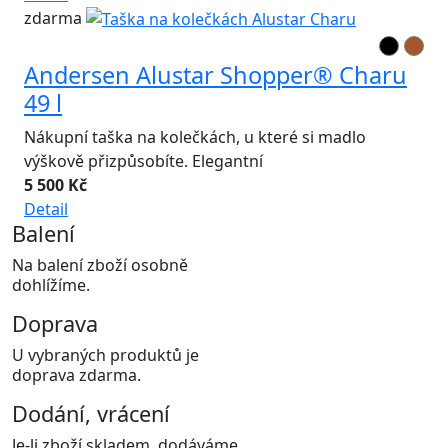
zdarma
Andersen Alustar Shopper® Charu
49 l
Nákupní taška na kolečkách, u které si madlo
výškově přizpůsobíte. Elegantní
5 500 Kč
Detail
Balení
Na balení zboží osobně
dohlížíme.
Doprava
U vybraných produktů je
doprava zdarma.
Dodání, vrácení
Je-li zboží skladem, dodáváme