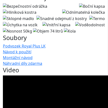
Soubory
Podvozek Royal Plus LK
Návod k použití
Montážní návod
Náhradní díly zdarma
Video