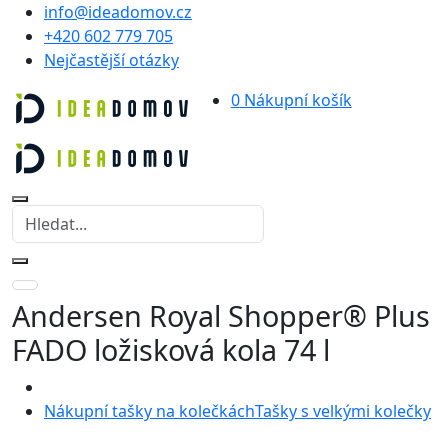
info@ideadomov.cz
+420 602 779 705
Nejčastější otázky
0
Nákupní košík
Andersen Royal Shopper® Plus
FADO ložisková kola 74 l
Nákupní tašky na kolečkách
Tašky s velkými kolečky