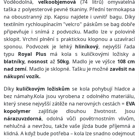
Voděodolná,
velkoobjemová
(74 litrů) omyvatelná
taška z polyesterové pevné tkaniny. Přední termokapsa
na oboustranný zip. Kapsu najdete i uvnitř bagu. Díky
textilním rychloupínacím "velcro" páskům se bag dobře
připevňuje i snímá z podvozku. Madlo lze v polovině
sklopit. Vrchní plnění s praktickou klopnou a uzavírací
sponou. Podvozek je lehký
hliníkový
, nejvyšší řada
typu
Royal Plus
má kola s kuličkovými ložisky a
blatníky,
nosnost
až
50kg
. Madlo je ve výšce
108 cm
nad zemí
. Madlo je sklopné. Tašku je možné
zavěsit na
nákupní vozík.
Díky
kuličkovým ložiskům
se kola pohybují hladce a
bez námahy.Kola jsou vyrobena z odolného materiálu,
který snese nejvyšší zátěže na nerovných cestách =
EVA
kopolymer
zajišťuje dlouhou životnost. Jsou
nárazuvzdorná
, odolná vůči povětrnostním vlivům,
nehlučná a nevržou, takže vaše jízda bude příjemná a
klidná. A když bude potřeba – kola lze snadno odejmout