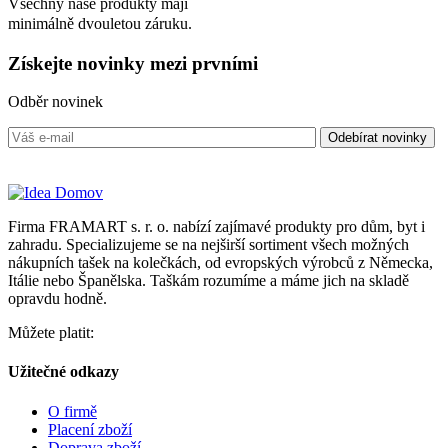
Všechny naše produkty mají
minimálně dvouletou záruku.
Získejte
novinky
mezi prvními
Odběr novinek
Firma FRAMART s. r. o. nabízí zajímavé produkty pro dům, byt i
zahradu. Specializujeme se na nejširší sortiment všech možných
nákupních tašek na kolečkách, od evropských výrobců z Německa,
Itálie nebo Španělska. Taškám rozumíme a máme jich na skladě
opravdu hodně.
Můžete platit:
Užitečné odkazy
O firmě
Placení zboží
Doprava zboží