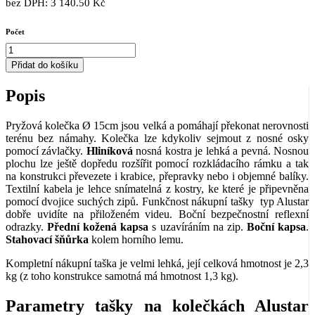
bez DPH: 3 140.50 Kč
Počet
Přidat do košíku
Popis
Pryžová kolečka Ø 15cm jsou velká a pomáhají překonat nerovnosti
terénu bez námahy. Kolečka lze kdykoliv sejmout z nosné osky
pomocí závlačky.
Hliníková
nosná kostra je lehká a pevná. Nosnou
plochu lze ještě dopředu rozšířit pomocí rozkládacího rámku a tak
na konstrukci převezete i krabice, přepravky nebo i objemné balíky.
Textilní kabela je lehce snímatelná z kostry, ke které je připevněna
pomocí dvojice suchých zipů. Funkčnost nákupní tašky typ Alustar
dobře uvidíte na přiloženém videu. Boční bezpečnostní reflexní
odrazky.
Přední kožená kapsa
s uzavíráním na zip.
Boční kapsa
.
Stahovací šňůrka
kolem horního lemu.
Kompletní nákupní taška je velmi lehká, její celková hmotnost je 2,3
kg (z toho konstrukce samotná má hmotnost 1,3 kg).
Parametry tašky na kolečkách Alustar