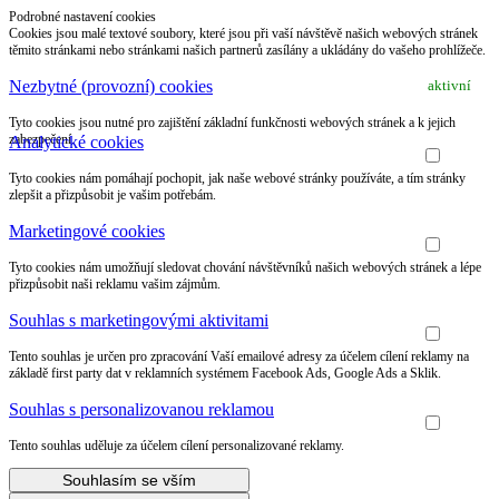
Podrobné nastavení cookies
Cookies jsou malé textové soubory, které jsou při vaší návštěvě našich webových stránek
těmito stránkami nebo stránkami našich partnerů zasílány a ukládány do vašeho prohlížeče.
Nezbytné (provozní) cookies
aktivní
Tyto cookies jsou nutné pro zajištění základní funkčnosti webových stránek a k jejich
zabezpečení.
Analytické cookies
Tyto cookies nám pomáhají pochopit, jak naše webové stránky používáte, a tím stránky
zlepšit a přizpůsobit je vašim potřebám.
Marketingové cookies
Tyto cookies nám umožňují sledovat chování návštěvníků našich webových stránek a lépe
přizpůsobit naši reklamu vašim zájmům.
Souhlas s marketingovými aktivitami
Tento souhlas je určen pro zpracování Vaší emailové adresy za účelem cílení reklamy na
základě first party dat v reklamních systémem Facebook Ads, Google Ads a Sklik.
Souhlas s personalizovanou reklamou
Tento souhlas uděluje za účelem cílení personalizované reklamy.
Souhlasím se vším