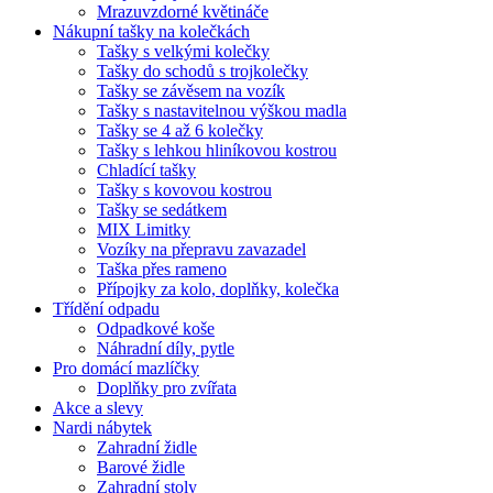
Mrazuvzdorné květináče
Nákupní tašky na kolečkách
Tašky s velkými kolečky
Tašky do schodů s trojkolečky
Tašky se závěsem na vozík
Tašky s nastavitelnou výškou madla
Tašky se 4 až 6 kolečky
Tašky s lehkou hliníkovou kostrou
Chladící tašky
Tašky s kovovou kostrou
Tašky se sedátkem
MIX Limitky
Vozíky na přepravu zavazadel
Taška přes rameno
Přípojky za kolo, doplňky, kolečka
Třídění odpadu
Odpadkové koše
Náhradní díly, pytle
Pro domácí mazlíčky
Doplňky pro zvířata
Akce a slevy
Nardi nábytek
Zahradní židle
Barové židle
Zahradní stoly