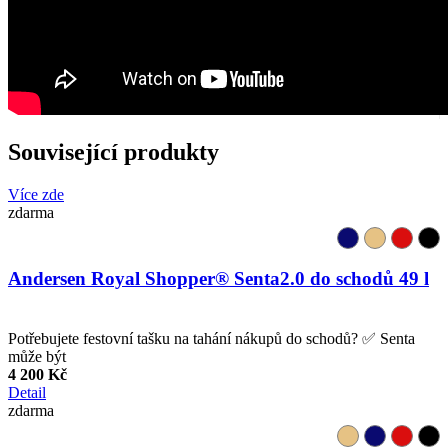
Související produkty
Více zde
zdarma
Andersen Royal Shopper® Senta2.0 do schodů 49 l
Potřebujete festovní tašku na tahání nákupů do schodů? ✅ Senta
může být
4 200 Kč
Detail
zdarma