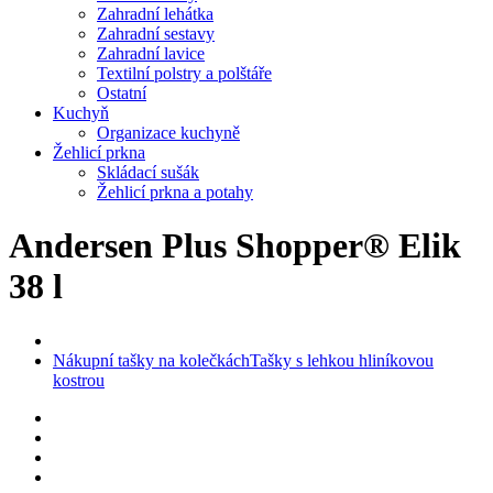
Zahradní lehátka
Zahradní sestavy
Zahradní lavice
Textilní polstry a polštáře
Ostatní
Kuchyň
Organizace kuchyně
Žehlicí prkna
Skládací sušák
Žehlicí prkna a potahy
Andersen Plus Shopper® Elik
38 l
Nákupní tašky na kolečkách
Tašky s lehkou hliníkovou
kostrou