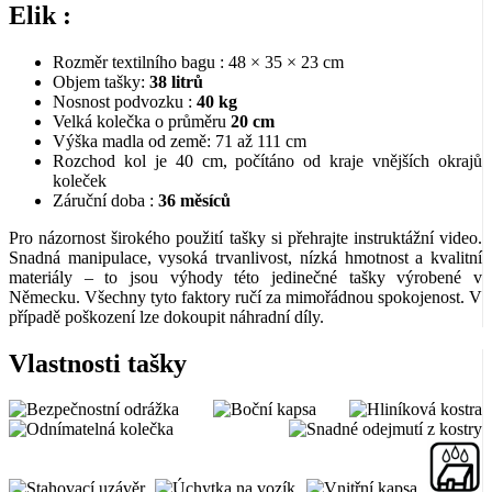
Elik :
Rozměr textilního bagu : 48 × 35 × 23 cm
Objem tašky:
38 litrů
Nosnost podvozku :
40 kg
Velká kolečka o průměru
20 cm
Výška madla od země: 71 až 111 cm
Rozchod kol je 40 cm, počítáno od kraje vnějších okrajů
koleček
Záruční doba :
36 měsíců
Pro názornost širokého použití tašky si přehrajte instruktážní video.
Snadná manipulace, vysoká trvanlivost, nízká hmotnost a kvalitní
materiály – to jsou výhody této jedinečné tašky výrobené v
Německu. Všechny tyto faktory ručí za mimořádnou spokojenost. V
případě poškození lze dokoupit náhradní díly.
Vlastnosti tašky