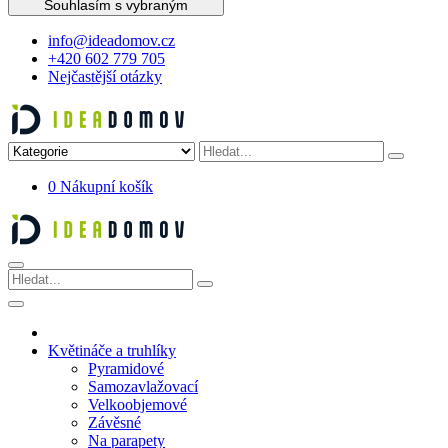
Souhlasím s vybraným
info@ideadomov.cz
+420 602 779 705
Nejčastější otázky
0
Nákupní košík
Květináče a truhlíky
Pyramidové
Samozavlažovací
Velkoobjemové
Závěsné
Na parapety