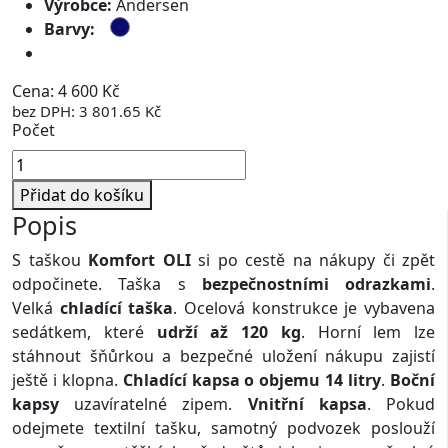
Výrobce:
Andersen
Barvy:
Doprava zdarma
Cena: 4 600 Kč
bez DPH: 3 801.65 Kč
Počet
Přidat do košíku
Popis
S taškou
Komfort OLI
si po cestě na nákupy či zpět
odpočinete. Taška s
bezpečnostními odrazkami
.
Velká
chladící taška
. Ocelová konstrukce je vybavena
sedátkem, které
udrží až 120 kg
. Horní lem lze
stáhnout šňůrkou
a bezpečné uložení nákupu zajistí
ještě i klopna.
Chladící kapsa o objemu 14 litry
.
Boční
kapsy
uzavíratelné zipem.
Vnitřní kapsa
. Pokud
odejmete textilní tašku, samotný podvozek poslouží