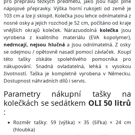
pro přepravu těžkých předmětů, jako jsou např. plné
nápojové přepravky. Výška horní rukojeti od země je
103 cm a lze ji sklopit. Kolečka jsou lehce odnímatelná z
nosné osky a jejich rozchod je 52 cm, počítáno od kraje
vnějších okrajů koleček. Nárazuodolná
kolečka
jsou
vyrobena z kvalitního materiálu (EVA kopolymer),
nedrncají, nejsou hlučná
a jsou odnímatelná. Z osky
se odejmou / opětovně nasadí pomocí závlaček. .Koupí
této tašky získáte spolehlivého pomocníka pro
nákupování. Snadná ovladatelná, lehká s vysokou
životností. Taška je kompletně vyrobena v Německu.
Dostupnost náhradních dílů i servis.
Parametry nákupní tašky na
kolečkách se sedátkem
OLI 50 litrů
:
Rozměr tašky: 59 (výška) × 35 (šířka) × 24 cm
(hloubka)