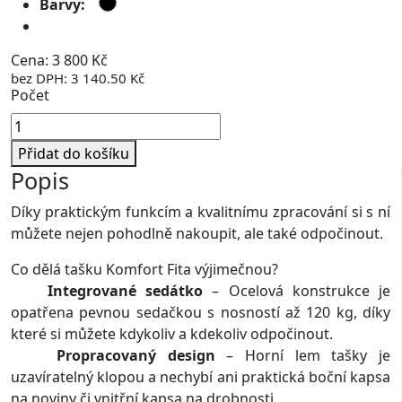
Barvy:
Doprava zdarma
Cena: 3 800 Kč
bez DPH: 3 140.50 Kč
Počet
Přidat do košíku
Popis
Díky praktickým funkcím a kvalitnímu zpracování si s ní
můžete nejen pohodlně nakoupit, ale také odpočinout.
Co dělá tašku Komfort Fita výjimečnou?
Integrované sedátko
– Ocelová konstrukce je
opatřena pevnou sedačkou s nosností až 120 kg, díky
které si můžete kdykoliv a kdekoliv odpočinout.
Propracovaný design
– Horní lem tašky je
uzavíratelný klopou a nechybí ani praktická boční kapsa
na noviny či vnitřní kapsa na drobnosti.