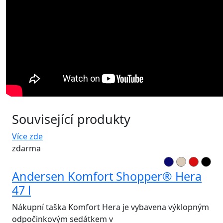
Související produkty
Více zde
zdarma
Andersen Komfort Shopper® Hera
47 l
Nákupní taška Komfort Hera je vybavena výklopným
odpočinkovým sedátkem v