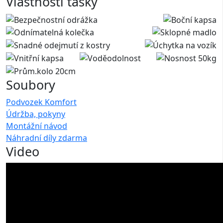
Vlastnosti tašky
Soubory
Podvozek Komfort
Údržba, pokyny
Montážní návod
Náhradní díly zdarma
Video