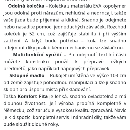
Odolná kolečka
– Kolečka z materiálu EVA kopolymer
jsou odolná proti nárazům, nehlučná a nedrncají, takže
vaše jízda bude příjemná a klidná. Snadno je odejmete
nebo nasadíte pomocí jednoduchých závlaček. Rozchod
koleček je 52 cm, což zajišťuje stabilitu i při vyšším
zatížení. A když bude potřeba – kola lze snadno
odejmout díky praktickému mechanismu se závlačkou.
Multifunkční využití –
Po odejmutí textilní části
můžete konstrukci použít k přepravě těžkých
předmětů, jako například nápojových přepravek.
Sklopné madlo –
Rukojeť umístěná ve výšce 103 cm
od země zajišťuje pohodlnou manipulaci a lze ji snadno
sklopit pro úsporu místa při skladování.
Taška
Komfort Fita
je lehká, snadno ovladatelná a má
dlouhou životnost. Její výroba probíhá kompletně v
Německu, což zaručuje vysokou kvalitu zpracvání. Navíc
je k dispozici kompletní servis i náhradní díly, takže vám
bude sloužit dlouhé roky.