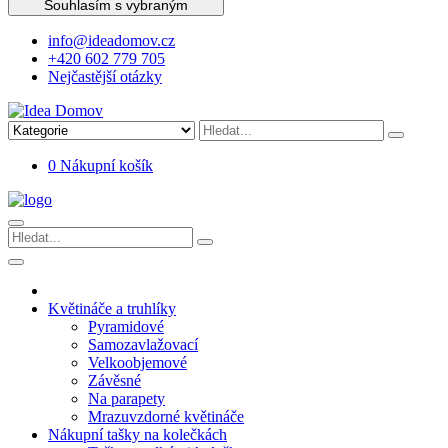
Souhlasím s vybraným
info@ideadomov.cz
+420 602 779 705
Nejčastější otázky
0
Nákupní košík
Květináče a truhlíky
Pyramidové
Samozavlažovací
Velkoobjemové
Závěsné
Na parapety
Mrazuvzdorné květináče
Nákupní tašky na kolečkách