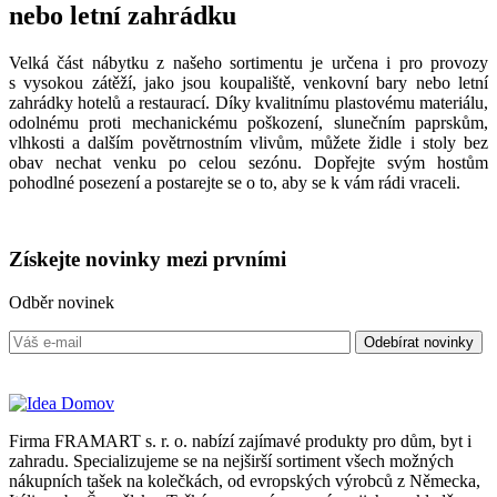
nebo letní zahrádku
Velká část nábytku z našeho sortimentu je určena i pro provozy
s vysokou zátěží, jako jsou koupaliště, venkovní bary nebo letní
zahrádky hotelů a restaurací. Díky kvalitnímu plastovému materiálu,
odolnému proti mechanickému poškození, slunečním paprskům,
vlhkosti a dalším povětrnostním vlivům, můžete židle i stoly bez
obav nechat venku po celou sezónu. Dopřejte svým hostům
pohodlné posezení a postarejte se o to, aby se k vám rádi vraceli.
Získejte
novinky
mezi prvními
Odběr novinek
Firma FRAMART s. r. o. nabízí zajímavé produkty pro dům, byt i
zahradu. Specializujeme se na nejširší sortiment všech možných
nákupních tašek na kolečkách, od evropských výrobců z Německa,