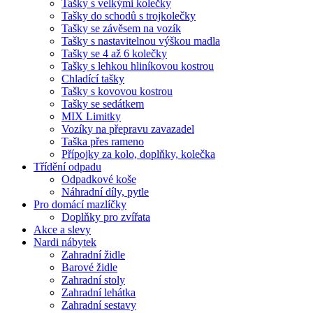
Tašky s velkými kolečky
Tašky do schodů s trojkolečky
Tašky se závěsem na vozík
Tašky s nastavitelnou výškou madla
Tašky se 4 až 6 kolečky
Tašky s lehkou hliníkovou kostrou
Chladící tašky
Tašky s kovovou kostrou
Tašky se sedátkem
MIX Limitky
Vozíky na přepravu zavazadel
Taška přes rameno
Přípojky za kolo, doplňky, kolečka
Třídění odpadu
Odpadkové koše
Náhradní díly, pytle
Pro domácí mazlíčky
Doplňky pro zvířata
Akce a slevy
Nardi nábytek
Zahradní židle
Barové židle
Zahradní stoly
Zahradní lehátka
Zahradní sestavy