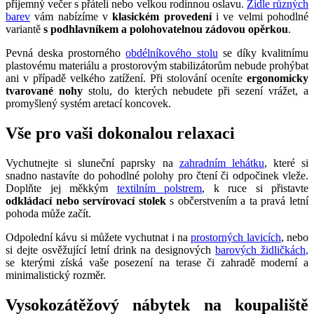
příjemný večer s přáteli nebo velkou rodinnou oslavu.
Židle různých
barev
vám nabízíme v
klasickém provedení
i ve velmi pohodlné
variantě
s podhlavníkem a polohovatelnou zádovou opěrkou
.
Pevná deska prostorného
obdélníkového stolu
se díky kvalitnímu
plastovému materiálu a prostorovým stabilizátorům nebude prohýbat
ani v případě velkého zatížení. Při stolování oceníte
ergonomicky
tvarované nohy
stolu, do kterých nebudete při sezení vrážet, a
promyšlený systém aretací koncovek.
Vše pro vaši dokonalou relaxaci
Vychutnejte si sluneční paprsky na
zahradním lehátku
, které si
snadno nastavíte do pohodlné polohy pro čtení či odpočinek vleže.
Doplňte jej měkkým
textilním polstrem
, k ruce si přistavte
odkládací nebo servírovací stolek
s občerstvením a ta pravá letní
pohoda může začít.
Odpolední kávu si můžete vychutnat i na
prostorných lavicích
, nebo
si dejte osvěžující letní drink na designových
barových židličkách
,
se kterými získá vaše posezení na terase či zahradě moderní a
minimalistický rozměr.
Vysokozátěžový nábytek na koupaliště