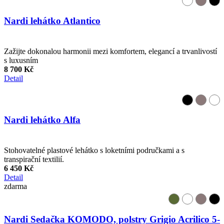
Nardi lehátko Atlantico
Zažijte dokonalou harmonii mezi komfortem, elegancí a trvanlivostí
s luxusním
8 700 Kč
Detail
Nardi lehátko Alfa
Stohovatelné plastové lehátko s loketními područkami a s
transpirační textilií.
6 450 Kč
Detail
zdarma
Nardi Sedačka KOMODO, polstry Grigio Acrilico 5-