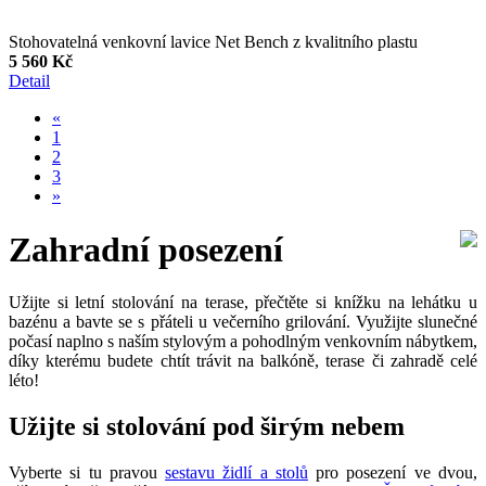
Stohovatelná venkovní lavice Net Bench z kvalitního plastu
5 560 Kč
Detail
«
1
2
3
»
Zahradní posezení
Užijte si letní stolování na terase, přečtěte si knížku na lehátku u
bazénu a bavte se s přáteli u večerního grilování. Využijte slunečné
počasí naplno s naším stylovým a pohodlným venkovním nábytkem,
díky kterému budete chtít trávit na balkóně, terase či zahradě celé
léto!
Užijte si stolování pod širým nebem
Vyberte si tu pravou
sestavu židlí a stolů
pro posezení ve dvou,