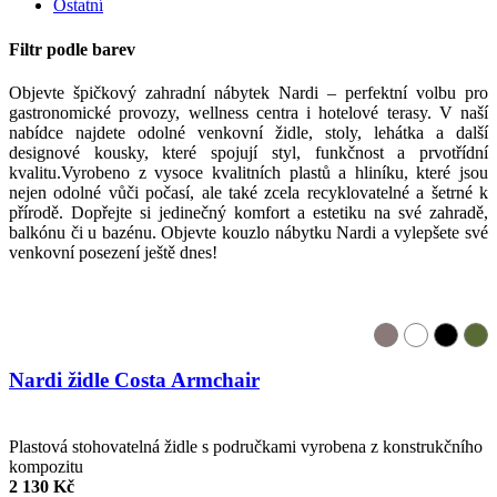
Ostatní
Filtr podle barev
Objevte špičkový zahradní nábytek Nardi – perfektní volbu pro
gastronomické provozy, wellness centra i hotelové terasy. V naší
nabídce najdete odolné venkovní židle, stoly, lehátka a další
designové kousky, které spojují styl, funkčnost a prvotřídní
kvalitu.Vyrobeno z vysoce kvalitních plastů a hliníku, které jsou
nejen odolné vůči počasí, ale také zcela recyklovatelné a šetrné k
přírodě. Dopřejte si jedinečný komfort a estetiku na své zahradě,
balkónu či u bazénu. Objevte kouzlo nábytku Nardi a vylepšete své
venkovní posezení ještě dnes!
Nardi židle Costa Armchair
Plastová stohovatelná židle s područkami vyrobena z konstrukčního
kompozitu
2 130 Kč