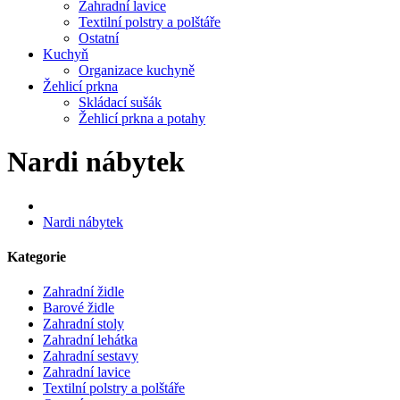
Zahradní lavice
Textilní polstry a polštáře
Ostatní
Kuchyň
Organizace kuchyně
Žehlicí prkna
Skládací sušák
Žehlicí prkna a potahy
Nardi nábytek
Nardi nábytek
Kategorie
Zahradní židle
Barové židle
Zahradní stoly
Zahradní lehátka
Zahradní sestavy
Zahradní lavice
Textilní polstry a polštáře