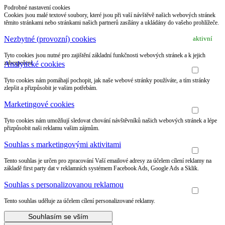
Podrobné nastavení cookies
Cookies jsou malé textové soubory, které jsou při vaší návštěvě našich webových stránek
těmito stránkami nebo stránkami našich partnerů zasílány a ukládány do vašeho prohlížeče.
Nezbytné (provozní) cookies
aktivní
Tyto cookies jsou nutné pro zajištění základní funkčnosti webových stránek a k jejich
zabezpečení.
Analytické cookies
Tyto cookies nám pomáhají pochopit, jak naše webové stránky používáte, a tím stránky
zlepšit a přizpůsobit je vašim potřebám.
Marketingové cookies
Tyto cookies nám umožňují sledovat chování návštěvníků našich webových stránek a lépe
přizpůsobit naši reklamu vašim zájmům.
Souhlas s marketingovými aktivitami
Tento souhlas je určen pro zpracování Vaší emailové adresy za účelem cílení reklamy na
základě first party dat v reklamních systémem Facebook Ads, Google Ads a Sklik.
Souhlas s personalizovanou reklamou
Tento souhlas uděluje za účelem cílení personalizované reklamy.
Souhlasím se vším