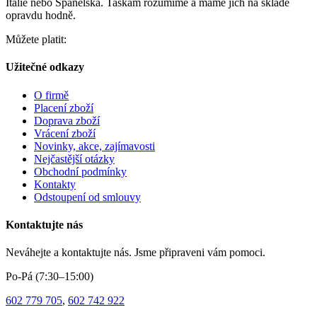
Itálie nebo Španělska. Taškám rozumíme a máme jich na skladě
opravdu hodně.
Můžete platit:
Užitečné odkazy
O firmě
Placení zboží
Doprava zboží
Vrácení zboží
Novinky, akce, zajímavosti
Nejčastější otázky
Obchodní podmínky
Kontakty
Odstoupení od smlouvy
Kontaktujte nás
Neváhejte a kontaktujte nás. Jsme připraveni vám pomoci.
Po-Pá (7:30–15:00)
602 779 705
,
602 742 922